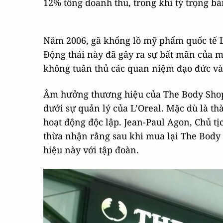
12% tổng doanh thu, trong khi tỷ trọng bán
Năm 2006, gã khổng lồ mỹ phẩm quốc tế L'
Động thái này đã gây ra sự bất mãn của m
không tuân thủ các quan niệm đạo đức và
Âm hưởng thương hiệu của The Body Shop 
dưới sự quản lý của L’Oreal. Mặc dù là t
hoạt động độc lập. Jean-Paul Agon, Chủ t
thừa nhận rằng sau khi mua lại The Body
hiệu này với tập đoàn.