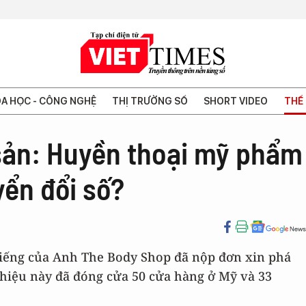
A HỌC - CÔNG NGHỆ
THỊ TRƯỜNG SỐ
SHORT VIDEO
THẾ 
sản: Huyền thoại mỹ phẩm
ển đổi số?
iếng của Anh The Body Shop đã nộp đơn xin phá
 hiệu này đã đóng cửa 50 cửa hàng ở Mỹ và 33