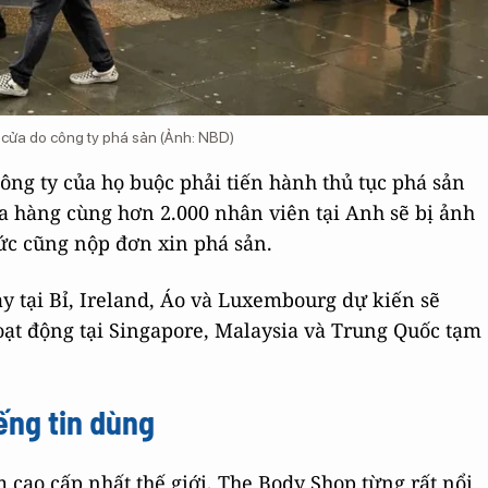
cửa do công ty phá sản (Ảnh: NBD)
ông ty của họ buộc phải tiến hành thủ tục phá sản
cửa hàng cùng hơn 2.000 nhân viên tại Anh sẽ bị ảnh
ức cũng nộp đơn xin phá sản.
tại Bỉ, Ireland, Áo và Luxembourg dự kiến ​​sẽ
hoạt động tại Singapore, Malaysia và Trung Quốc tạm
ếng tin dùng
cao cấp nhất thế giới, The Body Shop từng rất nổi