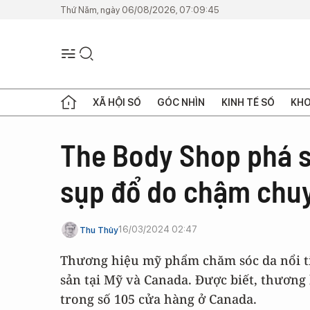
Thứ Năm, ngày 06/08/2026, 07:09:45
XÃ HỘI SỐ
GÓC NHÌN
KINH TẾ SỐ
KHO
The Body Shop phá 
sụp đổ do chậm chuy
16/03/2024 02:47
Thu Thủy
Thương hiệu mỹ phẩm chăm sóc da nổi t
sản tại Mỹ và Canada. Được biết, thương
trong số 105 cửa hàng ở Canada.