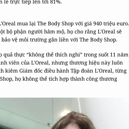
 lẻ trực tiếp lên tới 81%.
Oreal mua lại The Body Shop với giá 940 triệu euro
ột bộ phận người hâm mộ, họ cho rằng L'Oreal sẽ
 bảo vệ môi trường gắn liền với The Body Shop.
quả thực “không thể thích nghi” trong suốt 11 năm
hành viên của L'Oreal, nhưng thương hiệu này luôn
ịch kiêm Giám đốc điều hành Tập đoàn L'Oreal, từng
 Shop, họ không thể tích hợp thành công thương