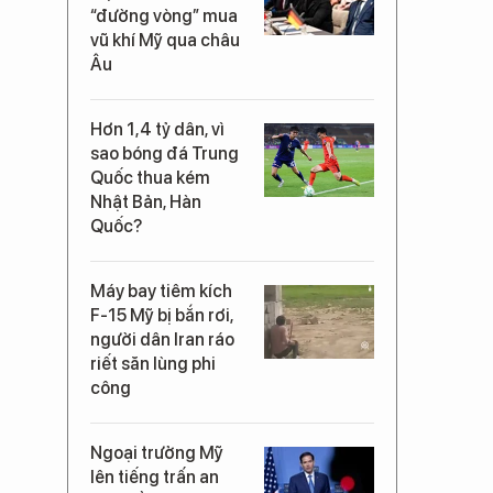
“đường vòng” mua
vũ khí Mỹ qua châu
Âu
Hơn 1,4 tỷ dân, vì
sao bóng đá Trung
Quốc thua kém
Nhật Bản, Hàn
Quốc?
Máy bay tiêm kích
F-15 Mỹ bị bắn rơi,
người dân Iran ráo
riết săn lùng phi
công
Ngoại trưởng Mỹ
lên tiếng trấn an