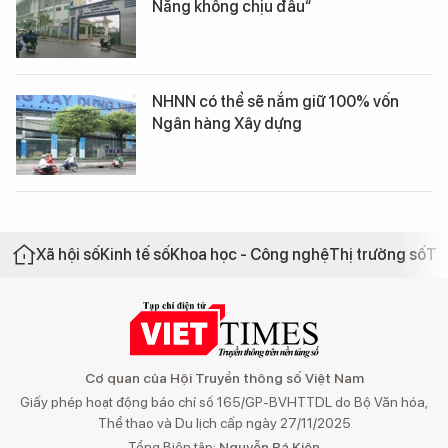
Nẵng không chịu đâu“
NHNN có thể sẽ nắm giữ 100% vốn
Ngân hàng Xây dựng
Xã hội số
Kinh tế số
Khoa học - Công nghệ
Thị trường số
Th
Cơ quan của Hội Truyền thông số Việt Nam
Giấy phép hoạt động báo chí số 165/GP-BVHTTDL do Bộ Văn hóa,
Thể thao và Du lịch cấp ngày 27/11/2025
Tổng Biên tập:
Nguyễn Bá Kiên