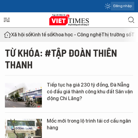
Đăng nhập
Xã hội số
Kinh tế số
Khoa học - Công nghệ
Thị trường số
Th
TỪ KHÓA: #TẬP ĐOÀN THIÊN
THANH
Tiếp tục hạ giá 230 tỷ đồng, Đà Nẵng
có đấu giá thành công khu đất Sân vận
động Chi Lăng?
Mốc mới trong lộ trình tái cơ cấu ngân
hàng