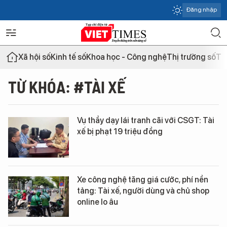
Đăng nhập
Xã hội số
Kinh tế số
Khoa học - Công nghệ
Thị trường số
Th
TỪ KHÓA: #TÀI XẾ
Vụ thầy dạy lái tranh cãi với CSGT: Tài
xế bị phạt 19 triệu đồng
Xe công nghệ tăng giá cước, phí nền
tảng: Tài xế, người dùng và chủ shop
online lo âu