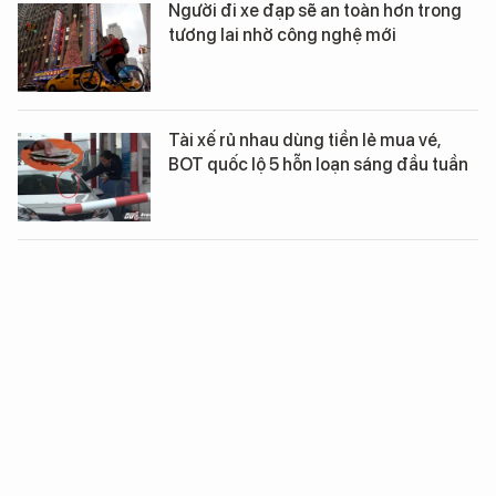
Người đi xe đạp sẽ an toàn hơn trong
tương lai nhờ công nghệ mới
Tài xế rủ nhau dùng tiền lẻ mua vé,
BOT quốc lộ 5 hỗn loạn sáng đầu tuần
Ai đảm bảo tư cách đạo đức cho các
tài xế taxi công nghệ?
Cập nhật: Uber phản hồi vụ tài xế đánh
khách chảy máu