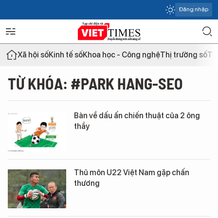
Đăng nhập
Xã hội số
Kinh tế số
Khoa học - Công nghệ
Thị trường số
Th
TỪ KHÓA: #PARK HANG-SEO
Bàn về dấu ấn chiến thuật của 2 ông
thầy
Thủ môn U22 Việt Nam gặp chấn
thương