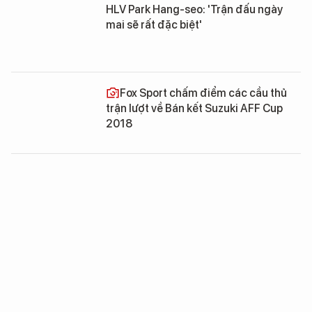
HLV Park Hang-seo: 'Trận đấu ngày
mai sẽ rất đặc biệt'
Fox Sport chấm điểm các cầu thủ
trận lượt về Bán kết Suzuki AFF Cup
2018
BLV Quang Huy: “Mọi tính toán của ông
Park quá thần sầu“
Nhà báo Minh Hải: “Chưa bao giờ
tấm vé chung kết lại gần chúng ta đến
thế”