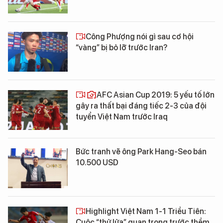
Công Phượng nói gì sau cơ hội
“vàng” bị bỏ lỡ trước Iran?
AFC Asian Cup 2019: 5 yếu tố lớn
gây ra thất bại đáng tiếc 2-3 của đội
tuyển Việt Nam trước Iraq
Bức tranh vẽ ông Park Hang-Seo bán
10.500 USD
Highlight Việt Nam 1-1 Triều Tiên:
Cuộc “thử lửa” quan trọng trước thềm