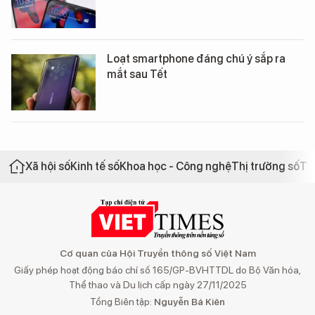
Loạt smartphone đáng chú ý sắp ra
mắt sau Tết
Xã hội số
Kinh tế số
Khoa học - Công nghệ
Thị trường số
Th
Cơ quan của Hội Truyền thông số Việt Nam
Giấy phép hoạt động báo chí số 165/GP-BVHTTDL do Bộ Văn hóa,
Thể thao và Du lịch cấp ngày 27/11/2025
Tổng Biên tập:
Nguyễn Bá Kiên