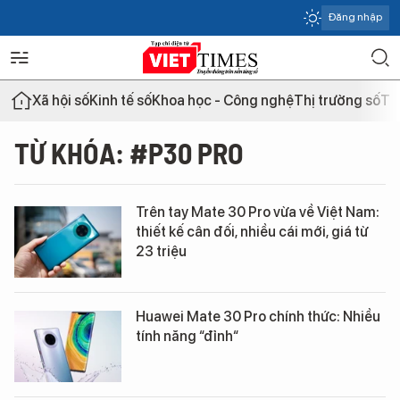
Đăng nhập
Xã hội số
Kinh tế số
Khoa học - Công nghệ
Thị trường số
Th
TỪ KHÓA: #P30 PRO
Trên tay Mate 30 Pro vừa về Việt Nam:
thiết kế cân đối, nhiều cái mới, giá từ
23 triệu
Huawei Mate 30 Pro chính thức: Nhiều
tính năng “đỉnh“