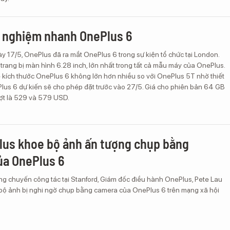
i nghiệm nhanh OnePlus 6
y 17/5, OnePlus đã ra mắt OnePlus 6 trong sự kiện tổ chức tại London.
rang bị màn hình 6.28 inch, lớn nhất trong tất cả mẫu máy của OnePlus.
ề kích thước OnePlus 6 không lớn hơn nhiều so với OnePlus 5T nhờ thiết
ePlus 6 dự kiến sẽ cho phép đặt trước vào 27/5. Giá cho phiên bản 64 GB
ượt là 529 và 579 USD.
us khoe bộ ảnh ấn tượng chụp bằng
ủa OnePlus 6
ng chuyến công tác tại Stanford, Giám đốc điều hành OnePlus, Pete Lau
 bộ ảnh bị nghi ngờ chụp bằng camera của OnePlus 6 trên mạng xã hội