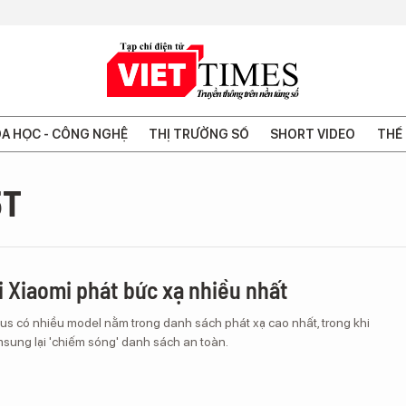
A HỌC - CÔNG NGHỆ
THỊ TRƯỜNG SỐ
SHORT VIDEO
THẾ 
5T
i Xiaomi phát bức xạ nhiều nhất
us có nhiều model nằm trong danh sách phát xạ cao nhất, trong khi
ung lại 'chiếm sóng' danh sách an toàn.