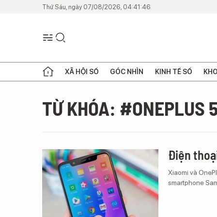
Thứ Sáu, ngày 07/08/2026, 04:41:46
XÃ HỘI SỐ
GÓC NHÌN
KINH TẾ SỐ
KHO
TỪ KHÓA: #ONEPLUS 
Điện thoạ
Xiaomi và OnePl
smartphone Sams