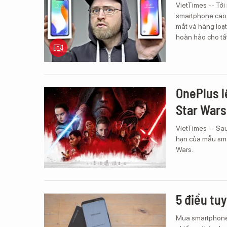
VietTimes -- Tới
smartphone cao 
mắt và hàng loạt
hoàn hảo cho tất
OnePlus l
Star Wars
VietTimes -- Sau
hạn của mẫu sm
Wars.
5 điều tu
Mua smartphone 