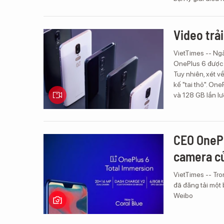
Video trả
VietTimes -- Ngà
OnePlus 6 được t
Tuy nhiên, xét v
kế "tai thỏ". On
và 128 GB lần l
CEO OnePl
camera c
VietTimes -- Tro
đã đăng tải một
Weibo