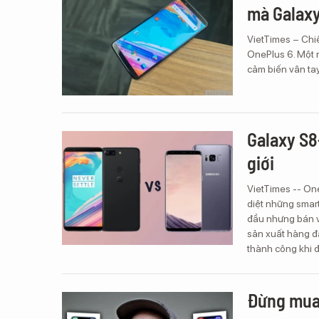
mà Galaxy
VietTimes – Chi
OnePlus 6. Một 
cảm biến vân ta
Galaxy S8
giới
VietTimes -- OneP
diệt những smar
đầu nhưng bán vớ
sản xuất hàng đ
thành công khi đ
Đừng mua 