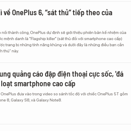
ì về OnePlus 6, “sát thủ” tiếp theo của
 nối thành công, OnePlus dự định sẽ giới thiệu phiên bản kế nhiệm của
 mệnh danh là "Flagship killer" (sát thủ đối với smartphone cao cấp)
ợc trang bị những tính năng khủng và dưới đây là những điều bạn cần
h thú” này.
ung quảng cáo đập điện thoại cực sốc, 'đá
 loạt smartphone cao cấp
ị OnePlus đưa vào trong video so sánh tốc độ với chiếc OnePlus 5T gồm
one 8, Galaxy S8, và Galaxy Note8.