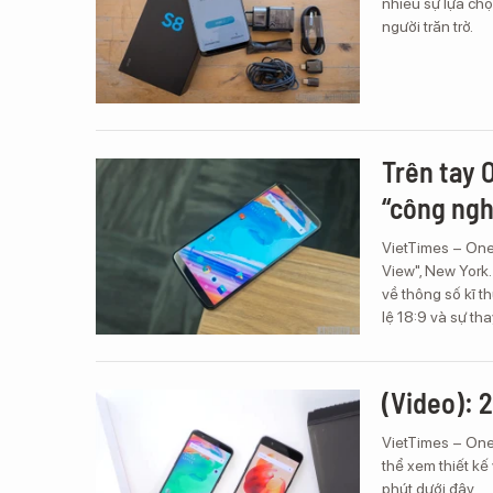
nhiều sự lựa chọ
người trăn trở.
Trên tay 
“công ngh
VietTimes – One
View", New York
về thông số kĩ 
lệ 18:9 và sự th
(Video): 
VietTimes – One
thể xem thiết kế
phút dưới đây.