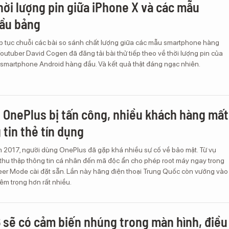
hời lượng pin giữa iPhone X và các mẫu
đầu bảng
ếp tục chuỗi các bài so sánh chất lượng giữa các mẫu smartphone hàng
utuber David Cogen đã đăng tải bài thử tiếp theo về thời lượng pin của
 smartphone Android hàng đầu. Và kết quả thật đáng ngạc nhiên.
 OnePlus bị tấn công, nhiều khách hàng mất
 tin thẻ tín dụng
 2017, người dùng OnePlus đã gặp khá nhiều sự cố về bảo mật. Từ vụ
 thu thập thông tin cá nhân đến mã độc ẩn cho phép root máy ngay trong
er Mode cài đặt sẵn. Lần này hãng điện thoại Trung Quốc còn vướng vào
iêm trọng hơn rất nhiều.
 sẽ có cảm biến nhúng trong màn hình, điều