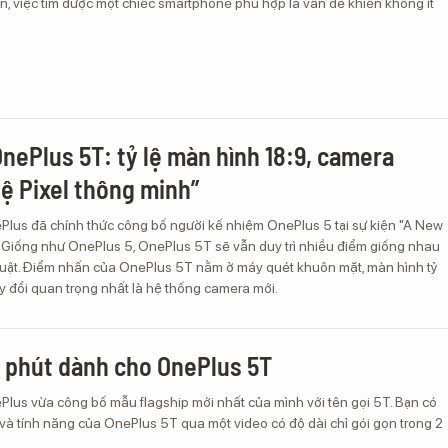
n, việc tìm được một chiếc smartphone phù hợp là vấn đề khiến không ít
OnePlus 5T: tỷ lệ màn hình 18:9, camera
ệ Pixel thông minh”
Plus đã chính thức công bố người kế nhiệm OnePlus 5 tại sự kiện "A New
. Giống như OnePlus 5, OnePlus 5T sẽ vẫn duy trì nhiều điểm giống nhau
thuật. Điểm nhấn của OnePlus 5T nằm ở máy quét khuôn mặt, màn hình tỷ
ay đổi quan trọng nhất là hệ thống camera mới.
2 phút dành cho OnePlus 5T
Plus vừa công bố mẫu flagship mới nhất của mình với tên gọi 5T. Bạn có
 và tính năng của OnePlus 5T qua một video có độ dài chỉ gói gọn trong 2