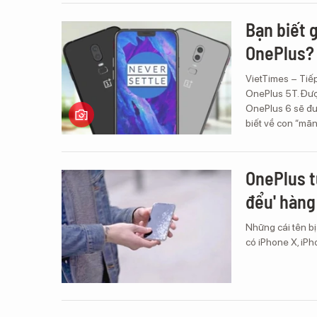
Bạn biết g
OnePlus?
VietTimes – Tiếp
OnePlus 5T. Được
OnePlus 6 sẽ đư
biết về con “mãn
OnePlus t
đểu' hàng
Những cái tên b
có iPhone X, iPh