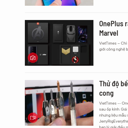
OnePlus r
Marvel
VietTimes – Chỉ 
giới công nghệ b
Thử độ bề
cong
VietTimes -- One
sau ốp kính. Gi
nhưng liệu mẫu 
JerryRigEverythi
bạn lý giải điều 