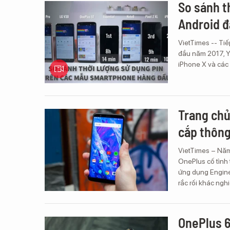
So sánh t
Android 
VietTimes -- Ti
đầu năm 2017, Yo
iPhone X và các
Trang chủ
cắp thông
VietTimes – Năm
OnePlus cố tình
ứng dụng Engine
rắc rối khác ngh
OnePlus 6