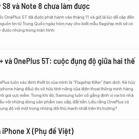
 S8 và Note 8 chưa làm được
ếc OnePlus 5T đã được phát hành vào tháng 11 và giờ là lúc đề cập đến
nguồn tin từ Trung Quốc ngày hôm nay cho biết mẫu flagship mới sẽ có
y được nhúng trong màn hình.
+ và OnePlus 5T: cuộc đụng độ giữa hai thế
lus luôn xác định thiết bị của mình là “Flagship Killer” (tạm dịch: Kẻ hủy
tphone hàng đầu) do sở hữu tính năng của điện thoại thông minh hàng
i giá cực mềm. Trong khi đó, Samsung luôn cố gắng định vị vai trò nhà
ầu với những dòng sản phẩm cao cấp, đắt tiền. Liệu rằng OnePlus có
ụng độ với một trong những đối thủ mạnh nhất trên thị trường?
iPhone X (Phụ đề Việt)