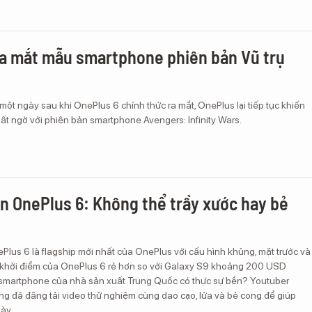
a mắt mẫu smartphone phiên bản Vũ trụ
một ngày sau khi OnePlus 6 chính thức ra mắt, OnePlus lại tiếp tục khiến
ất ngờ với phiên bản smartphone Avengers: Infinity Wars.
n OnePlus 6: Không thể trầy xước hay bẻ
Plus 6 là flagship mới nhất của OnePlus với cấu hình khủng, mặt trước và
á khởi điểm của OnePlus 6 rẻ hơn so với Galaxy S9 khoảng 200 USD
smartphone của nhà sản xuất Trung Quốc có thực sự bền? Youtuber
ng đã đăng tải video thử nghiệm cùng dao cạo, lửa và bẻ cong để giúp
này.