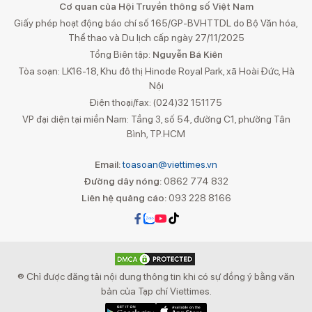
Cơ quan của Hội Truyền thông số Việt Nam
Giấy phép hoạt động báo chí số 165/GP-BVHTTDL do Bộ Văn hóa,
Thể thao và Du lịch cấp ngày 27/11/2025
Tổng Biên tập:
Nguyễn Bá Kiên
Tòa soạn: LK16-18, Khu đô thị Hinode Royal Park, xã Hoài Đức, Hà
Nội
Điện thoại/fax: (024)32 151175
VP đại diện tại miền Nam: Tầng 3, số 54, đường C1, phường Tân
Bình, TP.HCM
Email:
toasoan@viettimes.vn
Đường dây nóng:
0862 774 832
Liên hệ quảng cáo:
093 228 8166
® Chỉ được đăng tải nội dung thông tin khi có sự đồng ý bằng văn
bản của Tạp chí Viettimes.