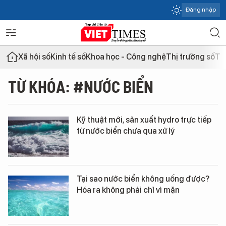
Đăng nhập
Xã hội số
Kinh tế số
Khoa học - Công nghệ
Thị trường số
Th
TỪ KHÓA: #NƯỚC BIỂN
Kỹ thuật mới, sản xuất hydro trực tiếp
từ nước biển chưa qua xử lý
Tại sao nước biển không uống được?
Hóa ra không phải chỉ vì mặn