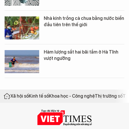
Nhà kính trồng cà chua bằng nước biển
đầu tiên trên thế giới
Hàm lượng sắt hai bãi tắm ở Hà Tĩnh
vượt ngưỡng
Xã hội số
Kinh tế số
Khoa học - Công nghệ
Thị trường số
Th