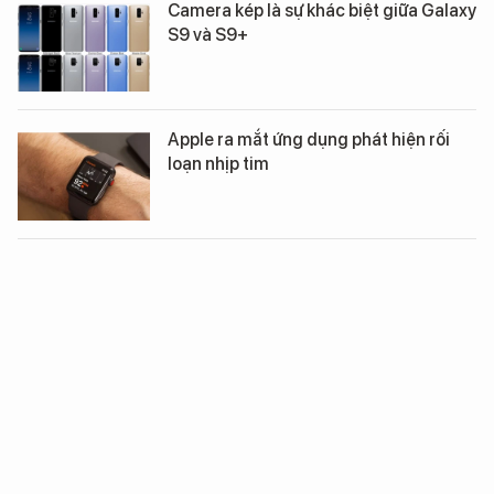
Camera kép là sự khác biệt giữa Galaxy
S9 và S9+
Apple ra mắt ứng dụng phát hiện rối
loạn nhịp tim
XEM THÊM
Xã hội số
Kinh tế số
Khoa học - Công nghệ
Thị trường số
Th