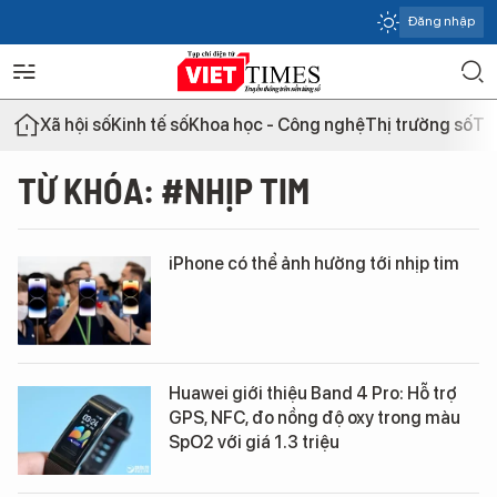
Đăng nhập
Xã hội số
Kinh tế số
Khoa học - Công nghệ
Thị trường số
Th
TỪ KHÓA: #NHỊP TIM
iPhone có thể ảnh hưởng tới nhịp tim
Huawei giới thiệu Band 4 Pro: Hỗ trợ
GPS, NFC, đo nồng độ oxy trong màu
SpO2 với giá 1.3 triệu