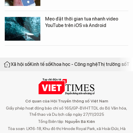
Mẹo đặt thời gian tua nhanh video
YouTube trên iOS và Android
Xã hội số
Kinh tế số
Khoa học - Công nghệ
Thị trường số
Th
Cơ quan của Hội Truyền thông số Việt Nam
Giấy phép hoạt động báo chí số 165/GP-BVHTTDL do Bộ Văn hóa,
Thể thao và Du lịch cấp ngày 27/11/2025
Tổng Biên tập:
Nguyễn Bá Kiên
Tòa soạn: LK16-18, Khu đô thị Hinode Royal Park, xã Hoài Đức, Hà