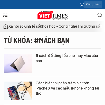
Đăng nhập
Xã hội số
Kinh tế số
Khoa học - Công nghệ
Thị trường số
Th
TỪ KHÓA: #MÁCH BẠN
6 cách để tăng tốc cho máy Mac của
bạn
Cách hiện thị phần trăm pin trên
iPhone X và các mẫu iPhone không tai
thỏ