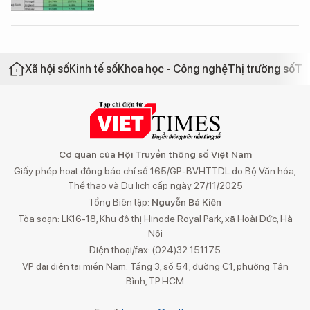
Xã hội số
Kinh tế số
Khoa học - Công nghệ
Thị trường số
Th
Cơ quan của Hội Truyền thông số Việt Nam
Giấy phép hoạt động báo chí số 165/GP-BVHTTDL do Bộ Văn hóa,
Thể thao và Du lịch cấp ngày 27/11/2025
Tổng Biên tập:
Nguyễn Bá Kiên
Tòa soạn: LK16-18, Khu đô thị Hinode Royal Park, xã Hoài Đức, Hà
Nội
Điện thoại/fax: (024)32 151175
VP đại diện tại miền Nam: Tầng 3, số 54, đường C1, phường Tân
Bình, TP.HCM