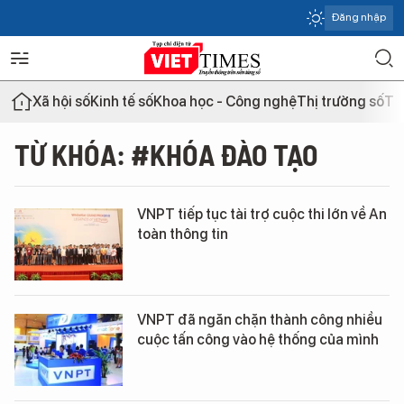
Đăng nhập
Xã hội số
Kinh tế số
Khoa học - Công nghệ
Thị trường số
Th
TỪ KHÓA: #KHÓA ĐÀO TẠO
VNPT tiếp tục tài trợ cuộc thi lớn về An
toàn thông tin
VNPT đã ngăn chặn thành công nhiều
cuộc tấn công vào hệ thống của mình