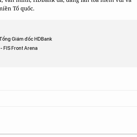
miền Tổ quốc.
ó Tổng Giám đốc HDBank
- FIS Front Arena