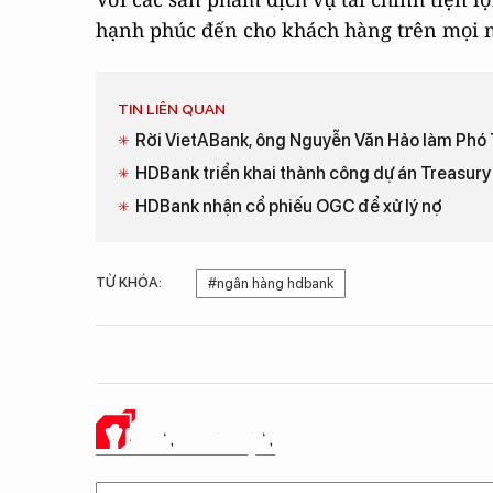
hạnh phúc đến cho khách hàng trên mọi 
TIN LIÊN QUAN
Rời VietABank, ông Nguyễn Văn Hảo làm Ph
HDBank triển khai thành công dự án Treasury 
HDBank nhận cổ phiếu OGC để xử lý nợ
TỪ KHÓA:
#ngân hàng hdbank
Ý KIẾN CỦA BẠN