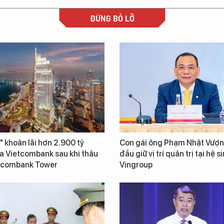
ĐỪNG BỎ LỠ
" khoản lãi hơn 2.900 tỷ
Con gái ông Phạm Nhật Vượn
a Vietcombank sau khi thâu
đầu giữ vị trí quản trị tại hệ s
tcombank Tower
Vingroup