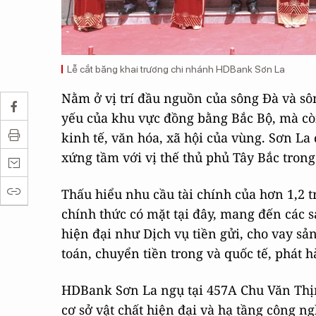
Lễ cắt băng khai trương chi nhánh HDBank Sơn La
Nằm ở vị trí đầu nguồn của sông Đà và sô
yếu của khu vực đồng bằng Bắc Bộ, mà còn
kinh tế, văn hóa, xã hội của vùng. Sơn L
xứng tầm với vị thế thủ phủ Tây Bắc trong
Thấu hiểu nhu cầu tài chính của hơn 1,2 
chính thức có mặt tại đây, mang đến các s
hiện đại như Dịch vụ tiền gửi, cho vay sả
toán, chuyển tiền trong và quốc tế, phát 
HDBank Sơn La ngụ tại 457A Chu Văn Thịn
cơ sở vật chất hiện đại và hạ tầng công ng