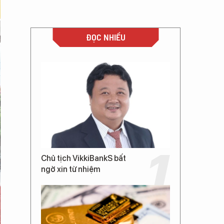
ĐỌC NHIỀU
Chủ tịch VikkiBankS bất
ngờ xin từ nhiệm