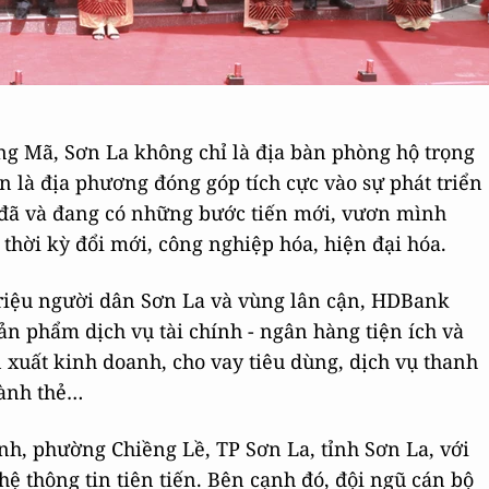
ng Mã, Sơn La không chỉ là địa bàn phòng hộ trọng
 là địa phương đóng góp tích cực vào sự phát triển
a đã và đang có những bước tiến mới, vươn mình
 thời kỳ đổi mới, công nghiệp hóa, hiện đại hóa.
triệu người dân Sơn La và vùng lân cận, HDBank
ản phẩm dịch vụ tài chính - ngân hàng tiện ích và
n xuất kinh doanh, cho vay tiêu dùng, dịch vụ thanh
hành thẻ…
h, phường Chiềng Lề, TP Sơn La, tỉnh Sơn La, với
hệ thông tin tiên tiến. Bên cạnh đó, đội ngũ cán bộ