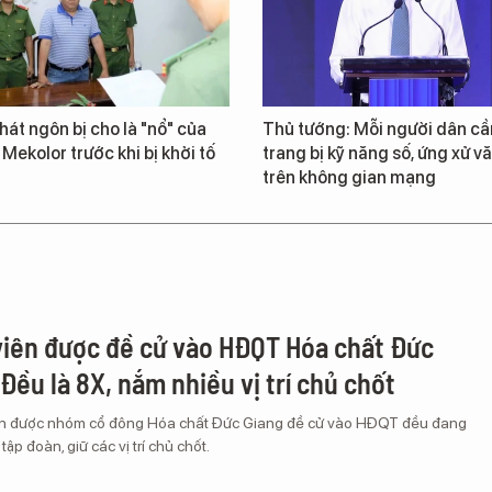
át ngôn bị cho là "nổ" của
Thủ tướng: Mỗi người dân cầ
 Mekolor trước khi bị khởi tố
trang bị kỹ năng số, ứng xử v
trên không gian mạng
viên được đề cử vào HĐQT Hóa chất Đức
Đều là 8X, nắm nhiều vị trí chủ chốt
ên được nhóm cổ đông Hóa chất Đức Giang đề cử vào HĐQT đều đang
 tập đoàn, giữ các vị trí chủ chốt.