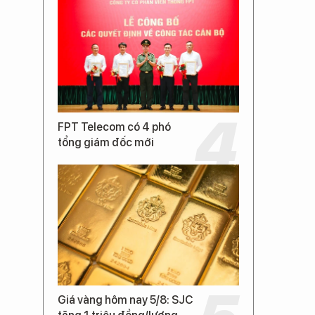
FPT Telecom có 4 phó
tổng giám đốc mới
Giá vàng hôm nay 5/8: SJC