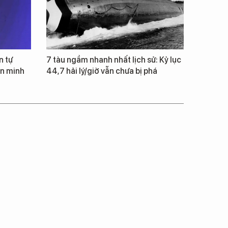
n tự
7 tàu ngầm nhanh nhất lịch sử: Kỷ lục
ăn minh
44,7 hải lý/giờ vẫn chưa bị phá