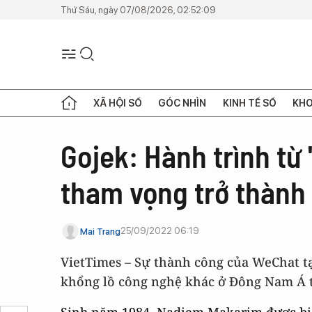
Thứ Sáu, ngày 07/08/2026, 02:52:09
XÃ HỘI SỐ
GÓC NHÌN
KINH TẾ SỐ
KHO
Gojek: Hành trình từ 
tham vọng trở thành
25/09/2022 06:19
Mai Trang
VietTimes – Sự thành công của WeChat t
khổng lồ công nghệ khác ở Đông Nam Á tì