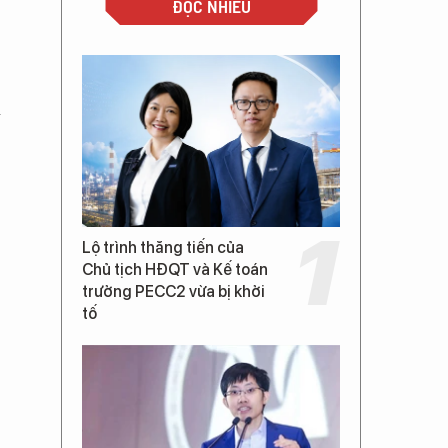
ĐỌC NHIỀU
à
Lộ trình thăng tiến của
Chủ tịch HĐQT và Kế toán
trưởng PECC2 vừa bị khởi
tố