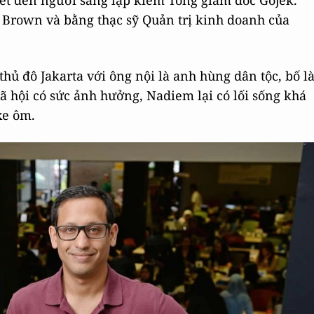
t đến người sáng lập kiêm Tổng giám đốc Gojek.
 Brown và bằng thạc sỹ Quản trị kinh doanh của
thủ đô Jakarta với ông nội là anh hùng dân tộc, bố l
xã hội có sức ảnh hưởng, Nadiem lại có lối sống khá
xe ôm.