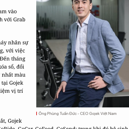
Nam vào
nh với Grab
máy nhân sự
g, với việc
 Đến tháng
óa sổ, đổi
g nhất màu
 tại Gojek
ệm vị trí
Ông Phùng Tuấn Đức - CEO Gojek Việt Nam
ắt, Gojek
GoRide, GoCar, GoFood, GoSend; trong khi đó hệ sinh