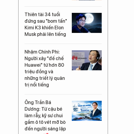
Thiên tài 34 tuổi
đứng sau "bom tấn"
Kimi K3 khiến Elon
Musk phải lên tiếng
Nhậm Chính Phi:
Người xây "đế chế
Huawei" từ hơn 80
triệu đồng và
những triết lý quản
trị nổi tiếng
Ông Trần Bá
Dương: Từ cậu bé
làm rẫy, kỹ sư chui
gầm ô tô vét mỡ bò
đến người sáng lập