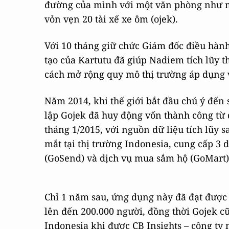
đường của mình với một văn phòng như mộ
vỏn vẹn 20 tài xế xe ôm (ojek).
Với 10 tháng giữ chức Giám đốc điều hàn
tạo của Kartutu đã giúp Nadiem tích lũy 
cách mở rộng quy mô thị trường áp dụng v
Năm 2014, khi thế giới bắt đầu chú ý đến 
lập Gojek đã huy động vốn thành công từ 
tháng 1/2015, với nguồn dữ liệu tích lũy 
mắt tại thị trường Indonesia, cung cấp 3 
(GoSend) và dịch vụ mua sắm hộ (GoMart)
Chỉ 1 năm sau, ứng dụng này đã đạt được 7
lên đến 200.000 người, đồng thời Gojek cũn
Indonesia khi được CB Insights – công ty 