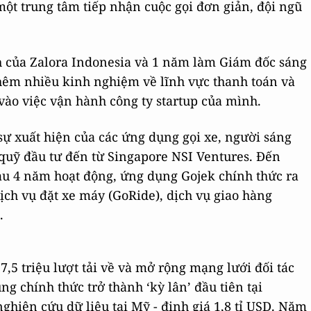
t trung tâm tiếp nhận cuộc gọi đơn giản, đội ngũ
h của Zalora Indonesia và 1 năm làm Giám đốc sáng
thêm nhiều kinh nghiệm về lĩnh vực thanh toán và
ào việc vận hành công ty startup của mình.
sự xuất hiện của các ứng dụng gọi xe, người sáng
quỹ đầu tư đến từ Singapore NSI Ventures. Đến
sau 4 năm hoạt động, ứng dụng Gojek chính thức ra
dịch vụ đặt xe máy (GoRide), dịch vụ giao hàng
.
,5 triệu lượt tải về và mở rộng mạng lưới đối tác
g chính thức trở thành ‘kỳ lân’ đầu tiên tại
nghiên cứu dữ liệu tại Mỹ - định giá 1,8 tỉ USD. Năm