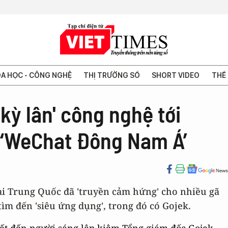
A HỌC - CÔNG NGHỆ
THỊ TRƯỜNG SỐ
SHORT VIDEO
THẾ 
'kỳ lân' công nghệ tới
 ‘WeChat Đông Nam Á’
ại Trung Quốc đã 'truyền cảm hứng' cho nhiều gã
m đến 'siêu ứng dụng', trong đó có Gojek.