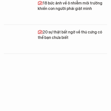
18 bức ảnh về ô nhiễm môi trường
khiến con người phải giật mình
20 sự thật bất ngờ về thú cưng có
thể bạn chưa biết
20 bức ảnh chứng minh những điều
kỳ lạ tồn tại trên thế giới
17 hình ảnh thú vị “bật mí” những
điều bất ngờ trên thế giới