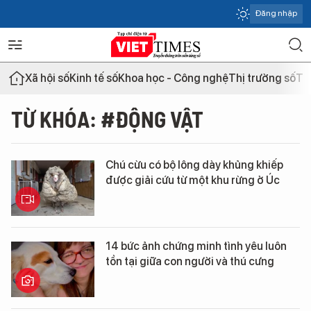
Đăng nhập
Xã hội số
Kinh tế số
Khoa học - Công nghệ
Thị trường số
Th
TỪ KHÓA: #ĐỘNG VẬT
Chú cừu có bộ lông dày khủng khiếp
được giải cứu từ một khu rừng ở Úc
14 bức ảnh chứng minh tình yêu luôn
tồn tại giữa con người và thú cưng