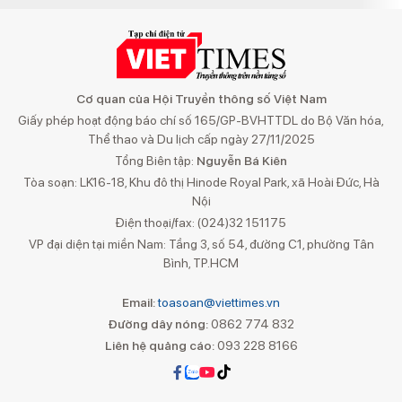
Cơ quan của Hội Truyền thông số Việt Nam
Giấy phép hoạt động báo chí số 165/GP-BVHTTDL do Bộ Văn hóa,
Thể thao và Du lịch cấp ngày 27/11/2025
Tổng Biên tập:
Nguyễn Bá Kiên
Tòa soạn: LK16-18, Khu đô thị Hinode Royal Park, xã Hoài Đức, Hà
Nội
Điện thoại/fax: (024)32 151175
VP đại diện tại miền Nam: Tầng 3, số 54, đường C1, phường Tân
Bình, TP.HCM
Email:
toasoan@viettimes.vn
Đường dây nóng:
0862 774 832
Liên hệ quảng cáo:
093 228 8166