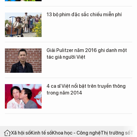
13 bộ phim đặc sắc chiếu miễn phí
Giải Pulitzer năm 2016 ghi danh một
tác giả người Việt
4 ca sĩ Việt nổi bật trên truyền thông
trong năm 2014
Xã hội số
Kinh tế số
Khoa học - Công nghệ
Thị trường số
Th