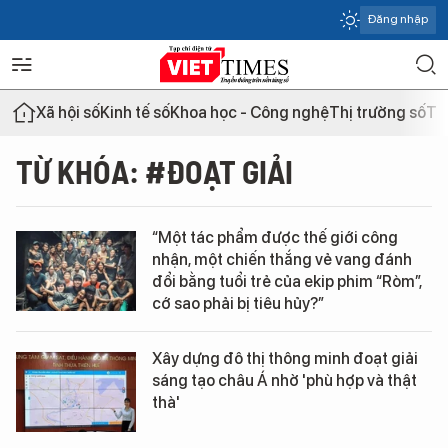
Đăng nhập
Xã hội số
Kinh tế số
Khoa học - Công nghệ
Thị trường số
Th
TỪ KHÓA: #ĐOẠT GIẢI
“Một tác phẩm được thế giới công
nhận, một chiến thắng vẻ vang đánh
đổi bằng tuổi trẻ của ekip phim “Ròm”,
cớ sao phải bị tiêu hủy?”
Xây dựng đô thị thông minh đoạt giải
sáng tạo châu Á nhờ 'phù hợp và thật
thà'