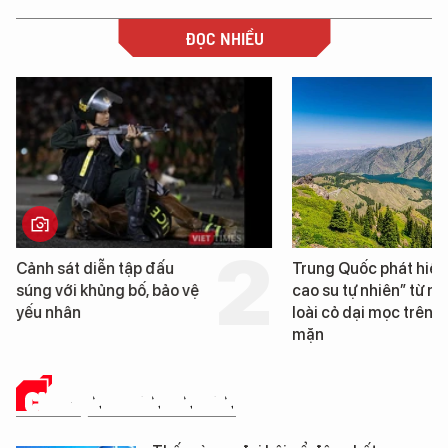
ĐỌC NHIỀU
Cảnh sát diễn tập đấu
Trung Quốc phát hiện
súng với khủng bố, bảo vệ
cao su tự nhiên” từ m
yếu nhân
loài cỏ dại mọc trên đ
mặn
CHUYỆN DOANH NHÂN