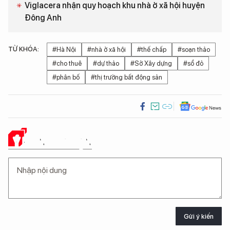
Viglacera nhận quy hoạch khu nhà ở xã hội huyện
Đông Anh
TỪ KHÓA:
#Hà Nội
#nhà ở xã hội
#thế chấp
#soạn thảo
#cho thuê
#dự thảo
#Sở Xây dựng
#sổ đỏ
#phân bố
#thị trường bất động sản
Ý KIẾN CỦA BẠN
Gửi ý kiến