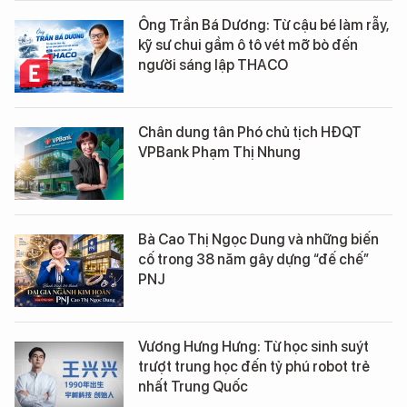
Ông Trần Bá Dương: Từ cậu bé làm rẫy,
kỹ sư chui gầm ô tô vét mỡ bò đến
người sáng lập THACO
Chân dung tân Phó chủ tịch HĐQT
VPBank Phạm Thị Nhung
Bà Cao Thị Ngọc Dung và những biến
cố trong 38 năm gây dựng “đế chế”
PNJ
Vương Hưng Hưng: Từ học sinh suýt
trượt trung học đến tỷ phú robot trẻ
nhất Trung Quốc