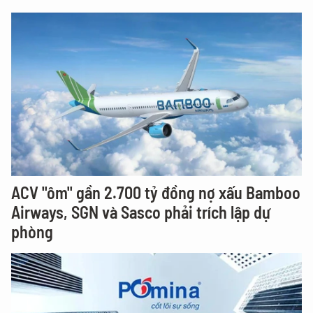
ACV "ôm" gần 2.700 tỷ đồng nợ xấu Bamboo
Airways, SGN và Sasco phải trích lập dự
phòng