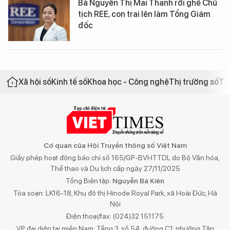
Bà Nguyễn Thị Mai Thanh rời ghế Chủ
tịch REE, con trai lên làm Tổng Giám
đốc
Xã hội số
Kinh tế số
Khoa học - Công nghệ
Thị trường số
Th
Cơ quan của Hội Truyền thông số Việt Nam
Giấy phép hoạt động báo chí số 165/GP-BVHTTDL do Bộ Văn hóa,
Thể thao và Du lịch cấp ngày 27/11/2025
Tổng Biên tập:
Nguyễn Bá Kiên
Tòa soạn: LK16-18, Khu đô thị Hinode Royal Park, xã Hoài Đức, Hà
Nội
Điện thoại/fax: (024)32 151175
VP đại diện tại miền Nam: Tầng 3, số 54, đường C1, phường Tân