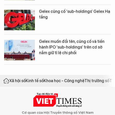
Gelex củng cố ‘sub-holdings’ Gelex Hạ
tầng
Gelex muốn đổi tên, củng cố và tiến
hành IPO ‘sub-holdings’ trên cơ sở
nắm giữ tỉ lệ chi phối
Xã hội số
Kinh tế số
Khoa học - Công nghệ
Thị trường số
Th
Cơ quan của Hội Truyền thông số Việt Nam