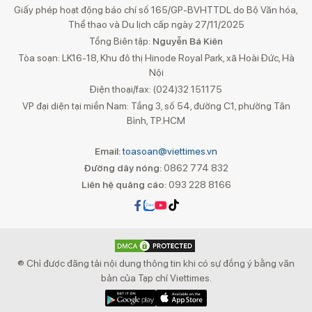
Giấy phép hoạt động báo chí số 165/GP-BVHTTDL do Bộ Văn hóa,
Thể thao và Du lịch cấp ngày 27/11/2025
Tổng Biên tập:
Nguyễn Bá Kiên
Tòa soạn: LK16-18, Khu đô thị Hinode Royal Park, xã Hoài Đức, Hà
Nội
Điện thoại/fax: (024)32 151175
VP đại diện tại miền Nam: Tầng 3, số 54, đường C1, phường Tân
Bình, TP.HCM
Email:
toasoan@viettimes.vn
Đường dây nóng:
0862 774 832
Liên hệ quảng cáo:
093 228 8166
® Chỉ được đăng tải nội dung thông tin khi có sự đồng ý bằng văn
bản của Tạp chí Viettimes.