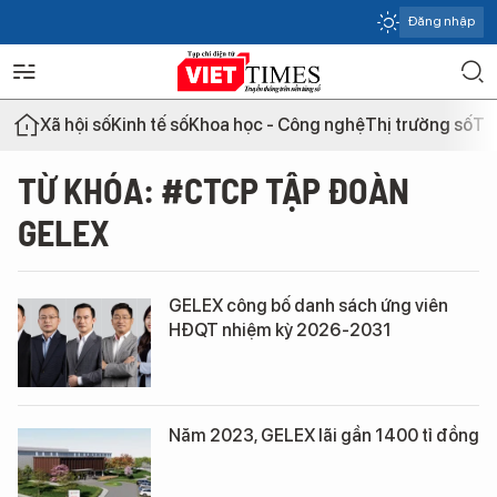
Đăng nhập
Xã hội số
Kinh tế số
Khoa học - Công nghệ
Thị trường số
Th
TỪ KHÓA: #CTCP TẬP ĐOÀN
GELEX
GELEX công bố danh sách ứng viên
HĐQT nhiệm kỳ 2026-2031
Năm 2023, GELEX lãi gần 1400 tỉ đồng