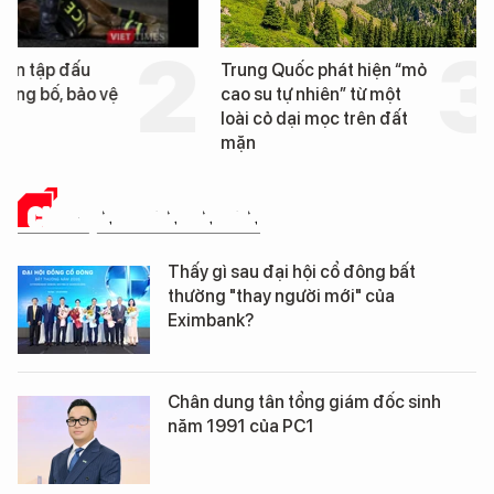
Trung Quốc phát hiện “mỏ
Loạt dự án bất động 
cao su tự nhiên” từ một
Đà Nẵng sắp bị kiểm t
loài cỏ dại mọc trên đất
mặn
CHUYỆN DOANH NHÂN
Thấy gì sau đại hội cổ đông bất
thường "thay người mới" của
Eximbank?
Chân dung tân tổng giám đốc sinh
năm 1991 của PC1