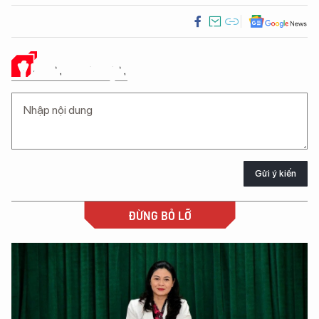
Ý KIẾN CỦA BẠN
Gửi ý kiến
ĐỪNG BỎ LỠ