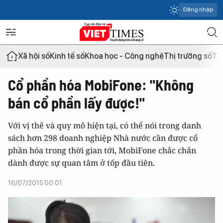
Đăng nhập
Xã hội số
Kinh tế số
Khoa học - Công nghệ
Thị trường số
Th
Cổ phần hóa MobiFone: "Không
bán cổ phần lấy được!"
Với vị thế và quy mô hiện tại, có thể nói trong danh
sách hơn 298 doanh nghiệp Nhà nước cần được cổ
phần hóa trong thời gian tới, MobiFone chắc chắn
dành được sự quan tâm ở tốp đầu tiên.
16/07/2015 00:01