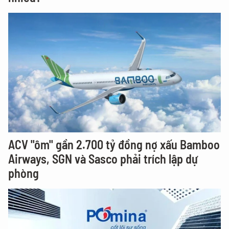
ACV "ôm" gần 2.700 tỷ đồng nợ xấu Bamboo
Airways, SGN và Sasco phải trích lập dự
phòng