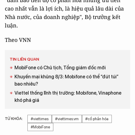
cao nhất vẫn là lợi ích, là hiệu quả lâu dài của
Nhà nước, của doanh nghiệp", Bộ trưởng kết
luận.
Theo VNN
TIN LIÊN QUAN
MobiFone có Chủ tịch, Tổng giám đốc mới
Khuyến mại khủng 8/3: Mobifone có thể “đút túi”
bao nhiêu?
Viettel thống lĩnh thị trường: Mobifone, Vinaphone
khó phá giá
TỪ KHÓA:
#viettimes
#viettimes.vm
#cổ phần hóa
#MobiFone