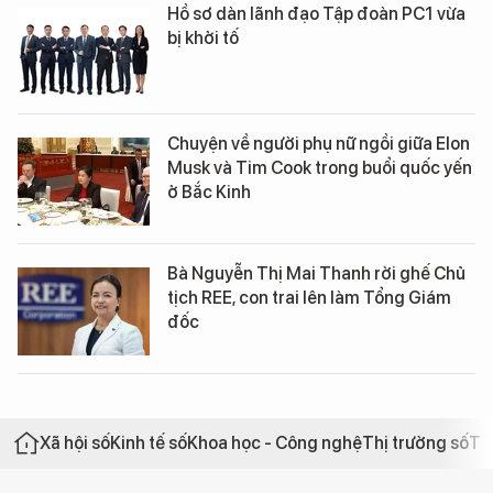
Hồ sơ dàn lãnh đạo Tập đoàn PC1 vừa
bị khởi tố
Chuyện về người phụ nữ ngồi giữa Elon
Musk và Tim Cook trong buổi quốc yến
ở Bắc Kinh
Bà Nguyễn Thị Mai Thanh rời ghế Chủ
tịch REE, con trai lên làm Tổng Giám
đốc
Xã hội số
Kinh tế số
Khoa học - Công nghệ
Thị trường số
Th