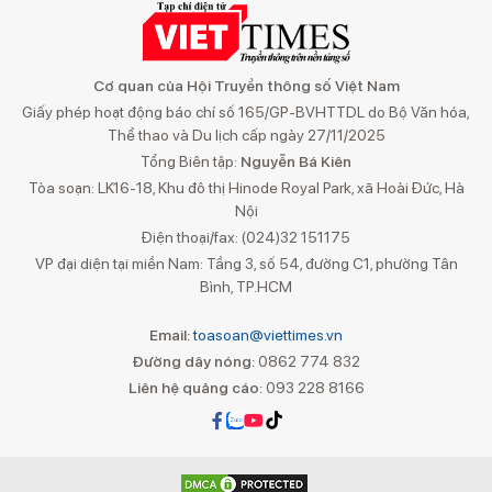
Cơ quan của Hội Truyền thông số Việt Nam
Giấy phép hoạt động báo chí số 165/GP-BVHTTDL do Bộ Văn hóa,
Thể thao và Du lịch cấp ngày 27/11/2025
Tổng Biên tập:
Nguyễn Bá Kiên
Tòa soạn: LK16-18, Khu đô thị Hinode Royal Park, xã Hoài Đức, Hà
Nội
Điện thoại/fax: (024)32 151175
VP đại diện tại miền Nam: Tầng 3, số 54, đường C1, phường Tân
Bình, TP.HCM
Email:
toasoan@viettimes.vn
Đường dây nóng:
0862 774 832
Liên hệ quảng cáo:
093 228 8166