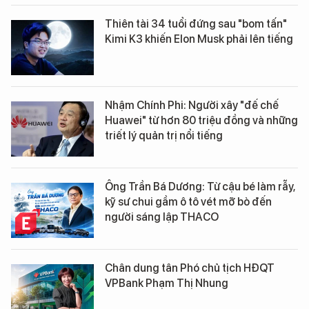
Thiên tài 34 tuổi đứng sau "bom tấn"
Kimi K3 khiến Elon Musk phải lên tiếng
Nhậm Chính Phi: Người xây "đế chế
Huawei" từ hơn 80 triệu đồng và những
triết lý quản trị nổi tiếng
Ông Trần Bá Dương: Từ cậu bé làm rẫy,
kỹ sư chui gầm ô tô vét mỡ bò đến
người sáng lập THACO
Chân dung tân Phó chủ tịch HĐQT
VPBank Phạm Thị Nhung