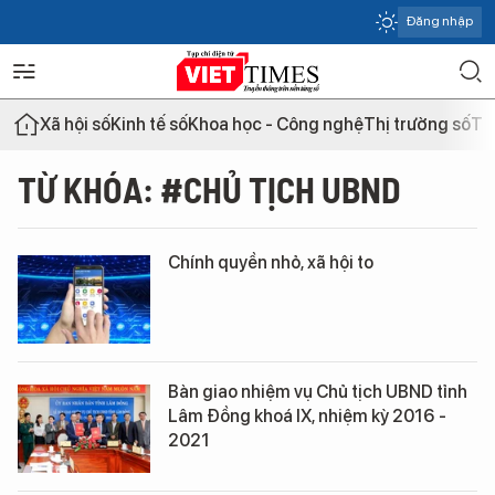
Đăng nhập
Xã hội số
Kinh tế số
Khoa học - Công nghệ
Thị trường số
Th
TỪ KHÓA: #CHỦ TỊCH UBND
Chính quyền nhỏ, xã hội to
Bàn giao nhiệm vụ Chủ tịch UBND tỉnh
Lâm Đồng khoá IX, nhiệm kỳ 2016 -
2021