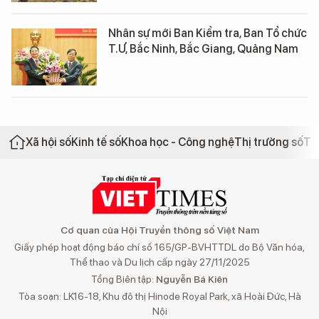
Nhân sự mới Ban Kiểm tra, Ban Tổ chức
T.Ư, Bắc Ninh, Bắc Giang, Quảng Nam
Xã hội số
Kinh tế số
Khoa học - Công nghệ
Thị trường số
Th
Cơ quan của Hội Truyền thông số Việt Nam
Giấy phép hoạt động báo chí số 165/GP-BVHTTDL do Bộ Văn hóa,
Thể thao và Du lịch cấp ngày 27/11/2025
Tổng Biên tập:
Nguyễn Bá Kiên
Tòa soạn: LK16-18, Khu đô thị Hinode Royal Park, xã Hoài Đức, Hà
Nội