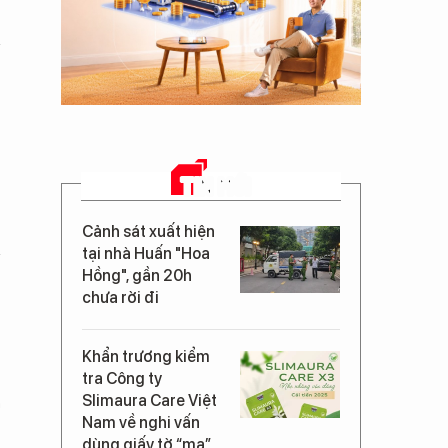
TIN MỚI
Cảnh sát xuất hiện
tại nhà Huấn "Hoa
Hồng", gần 20h
chưa rời đi
Khẩn trương kiểm
tra Công ty
Slimaura Care Việt
à
Nam về nghi vấn
dùng giấy tờ “ma”