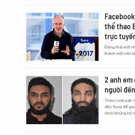
Facebook 
thể thao 
trực tuyế
Động thái mới n
thành một nền tản
2 anh em 
người đến
Theo LiveLeak: H
đến Syria để gia
chức khủng bố n