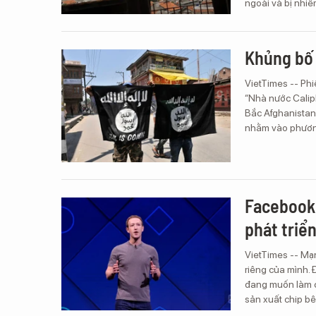
ngoài và bị nhi
Khủng bố 
VietTimes -- Phi
“Nhà nước Caliph
Bắc Afghanistan
nhằm vào phương
Facebook 
phát triển
VietTimes -- Mạ
riêng của mình.
đang muốn làm c
sản xuất chip bê