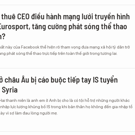
thuê CEO điều hành mạng lưới truyền hình
Eurosport, tăng cường phát sóng thể thao
n?
hất này của Facebook thể hiện rõ tham vọng đưa mạng xã hội tỷ dân trở
g phát sóng thể thao trực tiếp trên toàn thế giới trong tương lai.
ở châu Âu bị cáo buộc tiếp tay IS tuyển
 Syria
ai thanh niên là anh em ở Anh bị cho là có tội hỗ trợ những người khác
 nhập lực lượng khủng bố IS trong khi bản thân họ không đến gia nhập tổ
ày vì sợ làm đau lòng người mẹ.