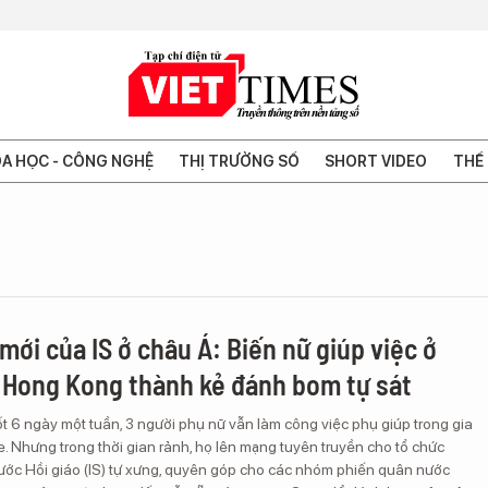
A HỌC - CÔNG NGHỆ
THỊ TRƯỜNG SỐ
SHORT VIDEO
THẾ 
mới của IS ở châu Á: Biến nữ giúp việc ở
 Hong Kong thành kẻ đánh bom tự sát
t 6 ngày một tuần, 3 người phụ nữ vẫn làm công việc phụ giúp trong gia
. Nhưng trong thời gian rảnh, họ lên mạng tuyên truyền cho tổ chức
ớc Hồi giáo (IS) tự xưng, quyên góp cho các nhóm phiến quân nước