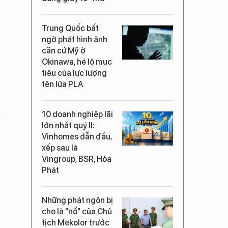
Trung Quốc bất
ngờ phát hình ảnh
căn cứ Mỹ ở
Okinawa, hé lộ mục
tiêu của lực lượng
tên lửa PLA
10 doanh nghiệp lãi
lớn nhất quý II:
Vinhomes dẫn đầu,
xếp sau là
Vingroup, BSR, Hòa
Phát
Những phát ngôn bị
cho là "nổ" của Chủ
tịch Mekolor trước