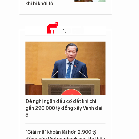
khi bị khởi tố
TRANG CHỦ
Đề nghị ngăn đầu cơ đất khi chi
gần 290.000 tỷ đồng xây Vành đai
5
"Giải mã" khoản lãi hơn 2.900 tỷ
đồng của Vietcombank sau khi thâu