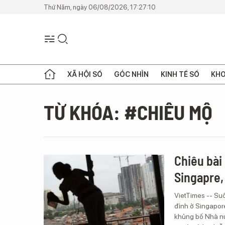
Thứ Năm, ngày 06/08/2026, 17:27:10
XÃ HỘI SỐ
GÓC NHÌN
KINH TẾ SỐ
KHO
TỪ KHÓA: #CHIÊU MỘ
Chiêu bài 
Singapre,
VietTimes -- Suố
đình ở Singapore
khủng bố Nhà nư