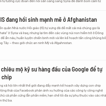
ễm tư tưởng cực đoan đến nỗi sẵn sàng sang Syria để đánh bom cảm tử.
IS đang hồi sinh mạnh mẽ ở Afghanistan
ến quân Nhà nước Hồi giáo (IS) tự xưng đã để mất cái mà chúng gọi là
ate” ở Syria và Iraq, nhưng lại tìm đến các vùng núi non hiểm trở ở Đông
 để ẩn náu, huấn luyện chiến binh mới và lên kế hoạch tấn công khủng bố
 Tây – theo giới chức an ninh Mỹ và Afgahnistan.
chiêu mộ kỹ sư hàng đầu của Google để tự
 chip
ng xã hội lớn nhất thế giới đang đẩy mạnh kế hoạch xây dựng con chip
 Động thái của Facebook phản ánh xu hướng của các công ty công nghệ
hủ cả phần cứng lẫn phần mềm, hạn chế tối đa sự phụ thuộc vào các nh
n thứ ba.