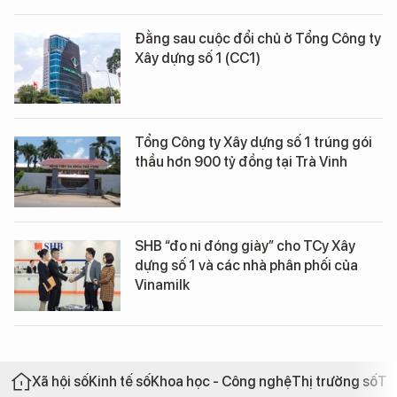
Đằng sau cuộc đổi chủ ở Tổng Công ty
Xây dựng số 1 (CC1)
Tổng Công ty Xây dựng số 1 trúng gói
thầu hơn 900 tỷ đồng tại Trà Vinh
SHB “đo ni đóng giày” cho TCy Xây
dựng số 1 và các nhà phân phối của
Vinamilk
Xã hội số
Kinh tế số
Khoa học - Công nghệ
Thị trường số
Th