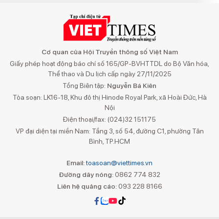
Cơ quan của Hội Truyền thông số Việt Nam
Giấy phép hoạt động báo chí số 165/GP-BVHTTDL do Bộ Văn hóa,
Thể thao và Du lịch cấp ngày 27/11/2025
Tổng Biên tập:
Nguyễn Bá Kiên
Tòa soạn: LK16-18, Khu đô thị Hinode Royal Park, xã Hoài Đức, Hà
Nội
Điện thoại/fax: (024)32 151175
VP đại diện tại miền Nam: Tầng 3, số 54, đường C1, phường Tân
Bình, TP.HCM
Email:
toasoan@viettimes.vn
Đường dây nóng:
0862 774 832
Liên hệ quảng cáo:
093 228 8166