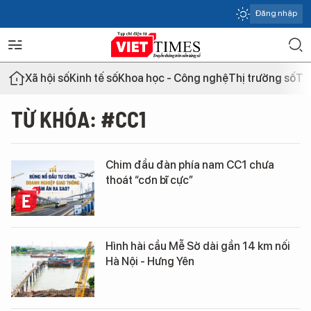
Đăng nhập
Xã hội số
Kinh tế số
Khoa học - Công nghệ
Thị trường số
Th
TỪ KHÓA: #CC1
Chim đầu đàn phía nam CC1 chưa
thoát “cơn bĩ cực”
Hình hài cầu Mễ Sở dài gần 14 km nối
Hà Nội - Hưng Yên