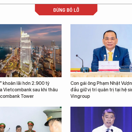
ĐỪNG BỎ LỠ
" khoản lãi hơn 2.900 tỷ
Con gái ông Phạm Nhật Vượn
a Vietcombank sau khi thâu
đầu giữ vị trí quản trị tại hệ s
tcombank Tower
Vingroup