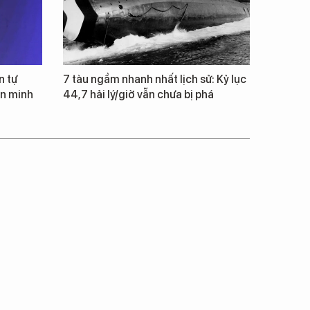
n tự
7 tàu ngầm nhanh nhất lịch sử: Kỷ lục
ăn minh
44,7 hải lý/giờ vẫn chưa bị phá