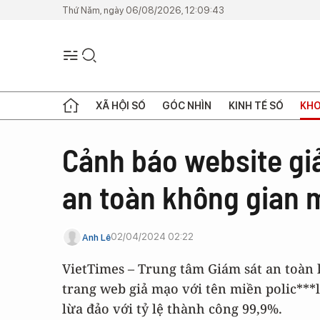
Thứ Năm, ngày 06/08/2026, 12:09:43
XÃ HỘI SỐ
GÓC NHÌN
KINH TẾ SỐ
KHO
Cảnh báo website gi
an toàn không gian 
02/04/2024 02:22
Anh Lê
VietTimes – Trung tâm Giám sát an toàn
trang web giả mạo với tên miền polic***l
lừa đảo với tỷ lệ thành công 99,9%.