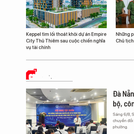
Keppel tìm lối thoát khỏi dự án Empire
Những ph
City Thủ Thiêm sau cuộc chiến nghĩa
Chủ tịch
vụ tài chính
CHUYỂN ĐỔI SỐ
Đà Nẵn
bộ, cô
Sáng 6/8, 
chuyển đổi 
phường.