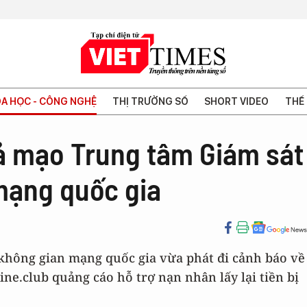
A HỌC - CÔNG NGHỆ
THỊ TRƯỜNG SỐ
SHORT VIDEO
THẾ 
ả mạo Trung tâm Giám sát
mạng quốc gia
 không gian mạng quốc gia vừa phát đi cảnh báo về
ine.club quảng cáo hỗ trợ nạn nhân lấy lại tiền bị