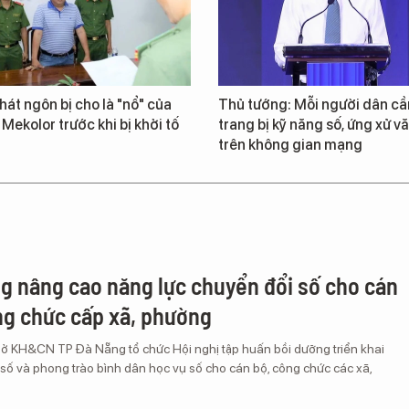
át ngôn bị cho là "nổ" của
Thủ tướng: Mỗi người dân cầ
 Mekolor trước khi bị khởi tố
trang bị kỹ năng số, ứng xử v
trên không gian mạng
g nâng cao năng lực chuyển đổi số cho cán
ng chức cấp xã, phường
Sở KH&CN TP Đà Nẵng tổ chức Hội nghị tập huấn bồi dưỡng triển khai
số và phong trào bình dân học vụ số cho cán bộ, công chức các xã,