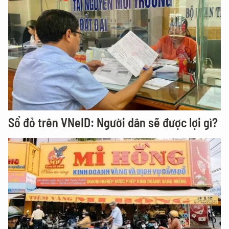
Sổ đỏ trên VNeID: Người dân sẽ được lợi gì?