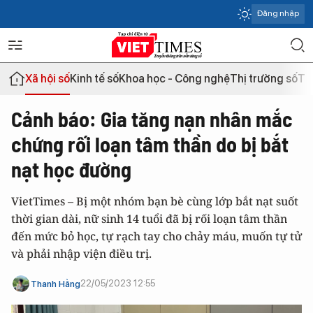
Đăng nhập
Xã hội số
Kinh tế số
Khoa học - Công nghệ
Thị trường số
Th
Cảnh báo: Gia tăng nạn nhân mắc
chứng rối loạn tâm thần do bị bắt
nạt học đường
VietTimes – Bị một nhóm bạn bè cùng lớp bắt nạt suốt
thời gian dài, nữ sinh 14 tuổi đã bị rối loạn tâm thần
đến mức bỏ học, tự rạch tay cho chảy máu, muốn tự tử
và phải nhập viện điều trị.
22/05/2023 12:55
Thanh Hằng