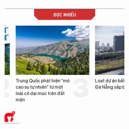
ĐỌC NHIỀU
Trung Quốc phát hiện “mỏ
Loạt dự án bất động 
cao su tự nhiên” từ một
Đà Nẵng sắp bị kiểm t
loài cỏ dại mọc trên đất
mặn
Y TẾ