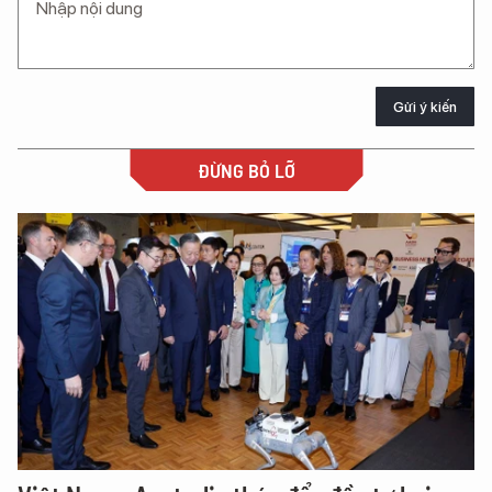
Gửi ý kiến
ĐỪNG BỎ LỠ