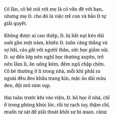
Có lần, cô bé nói với mẹ là có vấn đề với bạn,
nhưng mẹ D. cho đó là việc trẻ con và bảo D tự
giải quyết.
Không được ai can thiệp, D. bị bắt nạt kéo dài
suốt gần một năm, khiến D. luôn căng thẳng và
sợ hãi, cáu gắt với người thân, sức học giảm sút.
D. sợ đến lớp nên nghỉ học thường xuyên, trở
nên lầm lì, ăn uống kém, đêm ngủ chập chờn.
Cô bé thường ở lì trong nhà, mỗi khi phải ra
ngoài đều đeo khẩu trang kín, mặc áo dài màu
đen, đội mũ sùm sụp.
Hai tuần trước khi vào viện, D. bỏ học ở nhà, chỉ
ở trong phòng khóc lóc, rồi tự rạch tay, thậm chí,
muốn tự sát để giải thoát khỏi sự bi quan, căng