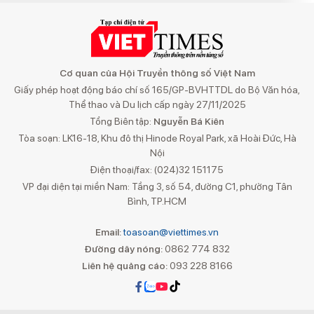
Cơ quan của Hội Truyền thông số Việt Nam
Giấy phép hoạt động báo chí số 165/GP-BVHTTDL do Bộ Văn hóa,
Thể thao và Du lịch cấp ngày 27/11/2025
Tổng Biên tập:
Nguyễn Bá Kiên
Tòa soạn: LK16-18, Khu đô thị Hinode Royal Park, xã Hoài Đức, Hà
Nội
Điện thoại/fax: (024)32 151175
VP đại diện tại miền Nam: Tầng 3, số 54, đường C1, phường Tân
Bình, TP.HCM
Email:
toasoan@viettimes.vn
Đường dây nóng:
0862 774 832
Liên hệ quảng cáo:
093 228 8166