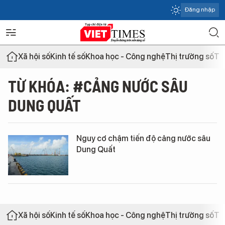
Đăng nhập
Xã hội số
Kinh tế số
Khoa học - Công nghệ
Thị trường số
Th
TỪ KHÓA: #CẢNG NƯỚC SÂU
DUNG QUẤT
Nguy cơ chậm tiến độ cảng nước sâu
Dung Quất
Xã hội số
Kinh tế số
Khoa học - Công nghệ
Thị trường số
Th