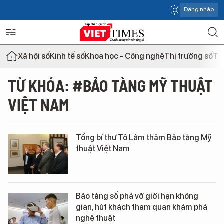
Đăng nhập
Xã hội số
Kinh tế số
Khoa học - Công nghệ
Thị trường số
Th
TỪ KHÓA: #BẢO TÀNG MỸ THUẬT
VIỆT NAM
Tổng bí thư Tô Lâm thăm Bảo tàng Mỹ
thuật Việt Nam
Bảo tàng số phá vỡ giới hạn không
gian, hút khách tham quan khám phá
nghệ thuật