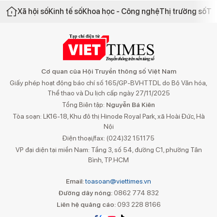
Xã hội số
Kinh tế số
Khoa học - Công nghệ
Thị trường số
Th
Cơ quan của Hội Truyền thông số Việt Nam
Giấy phép hoạt động báo chí số 165/GP-BVHTTDL do Bộ Văn hóa,
Thể thao và Du lịch cấp ngày 27/11/2025
Tổng Biên tập:
Nguyễn Bá Kiên
Tòa soạn: LK16-18, Khu đô thị Hinode Royal Park, xã Hoài Đức, Hà
Nội
Điện thoại/fax: (024)32 151175
VP đại diện tại miền Nam: Tầng 3, số 54, đường C1, phường Tân
Bình, TP.HCM
Email:
toasoan@viettimes.vn
Đường dây nóng:
0862 774 832
Liên hệ quảng cáo:
093 228 8166