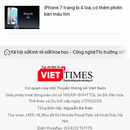
iPhone 7 trang bị 4 loa, có thêm phiên
bàn màu tím
Xã hội số
Kinh tế số
Khoa học - Công nghệ
Thị trường số
Th
Cơ quan của Hội Truyền thông số Việt Nam
Giấy phép hoạt động báo chí số 165/GP-BVHTTDL do Bộ Văn hóa,
Thể thao và Du lịch cấp ngày 27/11/2025
Tổng Biên tập:
Nguyễn Bá Kiên
Tòa soạn: LK16-18, Khu đô thị Hinode Royal Park, xã Hoài Đức, Hà
Nội
Điện thoại/fax: (024)32 151175