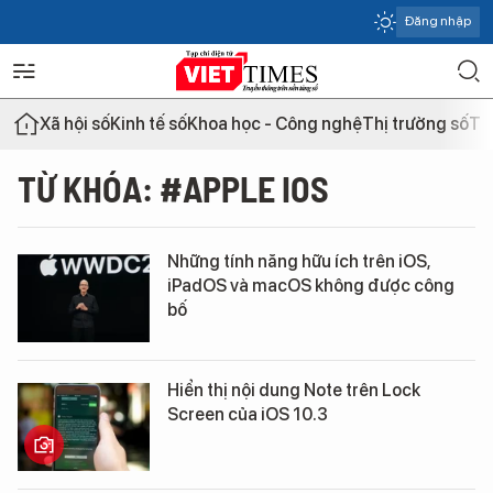
Đăng nhập
Xã hội số
Kinh tế số
Khoa học - Công nghệ
Thị trường số
Th
TỪ KHÓA: #APPLE IOS
Những tính năng hữu ích trên iOS,
iPadOS và macOS không được công
bố
Hiển thị nội dung Note trên Lock
Screen của iOS 10.3