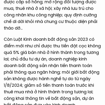
được cấp sổ hồng; mở rộng đối tượng được
mua, thuê nhà ở xã hội; xây nhà lưu trú cho
công nhân khu công nghiệp; quy định cưỡng
chế di dời khỏi nhà chung cư thuộc diện phải
tháo dỡ…
Còn Luật Kinh doanh bất động sản 2023 có
điểm mới như chỉ được thu tiền đặt cọc không
quá 5% giá bán nhà ở hình thành trong tương
lai; chủ đầu tư dự án, doanh nghiệp kinh
doanh bất động sản nhận tiền thanh toán
phải thông qua ngân hàng; môi giới bất động
sản không được hành nghề tự do từ ngày
1/8/2024; giảm số tiền thanh toán trước khi
thuê mua nhà ở hình thành trong tương lai;
công khai thông tin về bất động sản, dự án
bất động sản đưa vào kinh doanh…