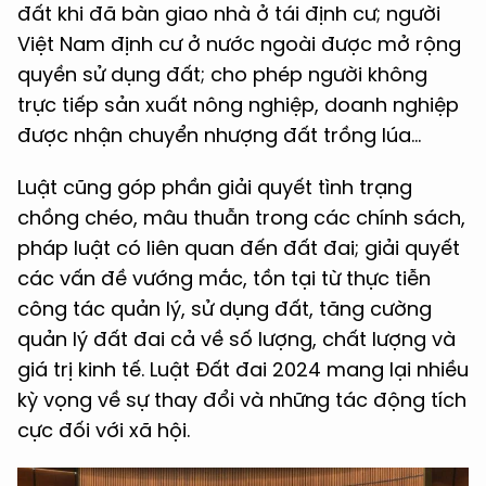
đất khi đã bàn giao nhà ở tái định cư; người
Việt Nam định cư ở nước ngoài được mở rộng
quyền sử dụng đất; cho phép người không
trực tiếp sản xuất nông nghiệp, doanh nghiệp
được nhận chuyển nhượng đất trồng lúa…
Luật cũng góp phần giải quyết tình trạng
chồng chéo, mâu thuẫn trong các chính sách,
pháp luật có liên quan đến đất đai; giải quyết
các vấn đề vướng mắc, tồn tại từ thực tiễn
công tác quản lý, sử dụng đất, tăng cường
quản lý đất đai cả về số lượng, chất lượng và
giá trị kinh tế. Luật Đất đai 2024 mang lại nhiều
kỳ vọng về sự thay đổi và những tác động tích
cực đối với xã hội.