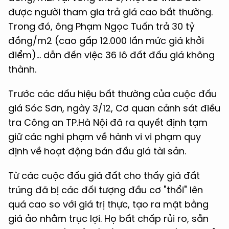
được người tham gia trả giá cao bất thường.
Trong đó, ông Phạm Ngọc Tuấn trả 30 tỷ
đồng/m2 (cao gấp 12.000 lần mức giá khởi
điểm)… dẫn đến việc 36 lô đất đấu giá không
thành.
Trước các dấu hiệu bất thường của cuộc đấu
giá Sóc Sơn, ngày 3/12, Cơ quan cảnh sát điều
tra Công an TP.Hà Nội đã ra quyết định tạm
giữ các nghi phạm về hành vi vi phạm quy
định về hoạt động bán đấu giá tài sản.
Từ các cuộc đấu giá đất cho thấy giá đất
trúng đã bị các đối tượng đầu cơ "thổi" lên
quá cao so với giá trị thực, tạo ra mặt bằng
giá ảo nhằm trục lợi. Họ bất chấp rủi ro, sẵn