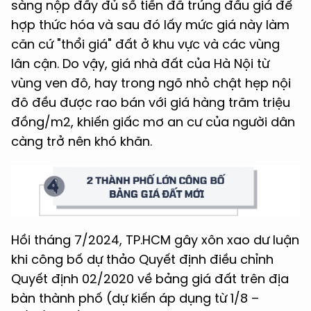
sàng nộp đầy đủ số tiền đã trúng đấu giá để
hợp thức hóa và sau đó lấy mức giá này làm
căn cứ "thổi giá" đất ở khu vực và các vùng
lân cận. Do vậy, giá nhà đất của Hà Nội từ
vùng ven đô, hay trong ngõ nhỏ chật hẹp nội
đô đều được rao bán với giá hàng trăm triệu
đồng/m2, khiến giấc mơ an cư của người dân
càng trở nên khó khăn.
Hồi tháng 7/2024, TP.HCM gây xôn xao dư luận
khi công bố dự thảo Quyết định điều chỉnh
Quyết định 02/2020 về bảng giá đất trên địa
bàn thành phố (dự kiến áp dụng từ 1/8 –