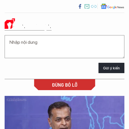
Ý KIẾN CỦA BẠN
Gửi ý kiến
ĐỪNG BỎ LỠ