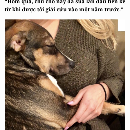
“Hôm qua, chú chó này đã sủa lần đầu tiên kể
từ khi được tôi giải cứu vào một năm trước.”