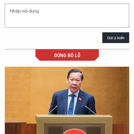
Gửi ý kiến
ĐỪNG BỎ LỠ