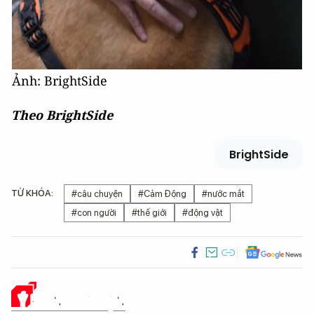
Ảnh: BrightSide
Theo BrightSide
BrightSide
TỪ KHÓA:
#câu chuyện
#Cảm Động
#nước mắt
#con người
#thế giới
#động vật
Ý KIẾN CỦA BẠN