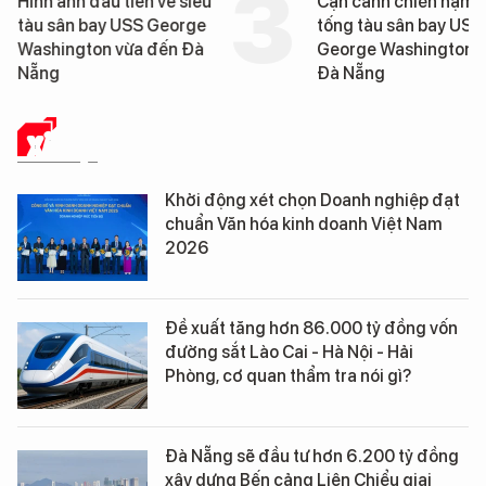
Hình ảnh đầu tiên về siêu
Cận cảnh chiến hạm 
tàu sân bay USS George
tống tàu sân bay USS
Washington vừa đến Đà
George Washington 
Nẵng
Đà Nẵng
XÃ HỘI
Khởi động xét chọn Doanh nghiệp đạt
chuẩn Văn hóa kinh doanh Việt Nam
2026
Đề xuất tăng hơn 86.000 tỷ đồng vốn
đường sắt Lào Cai - Hà Nội - Hải
Phòng, cơ quan thẩm tra nói gì?
Đà Nẵng sẽ đầu tư hơn 6.200 tỷ đồng
xây dựng Bến cảng Liên Chiểu giai