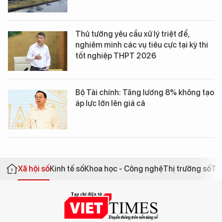
Thủ tướng yêu cầu xử lý triệt để,
nghiêm minh các vụ tiêu cực tại kỳ thi
tốt nghiệp THPT 2026
Bộ Tài chính: Tăng lương 8% không tạo
áp lực lớn lên giá cả
Xã hội số
Kinh tế số
Khoa học - Công nghệ
Thị trường số
Th