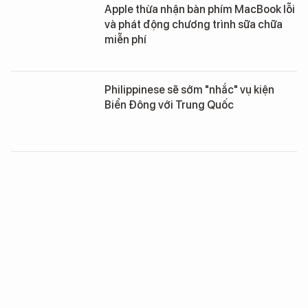
Apple thừa nhận bàn phím MacBook lỗi
và phát động chương trình sữa chữa
miễn phí
Philippinese sẽ sớm "nhắc" vụ kiện
Biển Đông với Trung Quốc
Cảnh sát Anh bị khiếu nại vì công nghệ
nhận diện gương mặt
Samsung từ chối bồi thường 539 triệu
USD cho Apple, quyết tái thẩm lần thứ
4