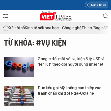
Đăng nhập
Xã hội số
Kinh tế số
Khoa học - Công nghệ
Thị trường số
Th
TỪ KHÓA: #VỤ KIỆN
Google đối mặt với vụ kiện 5 tỷ USD vì
“lén lút” theo dõi người dùng internet
Đức kêu gọi Mỹ không can thiệp vào
tranh chấp khí đốt Nga-Ukraine