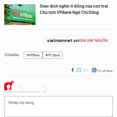
Giao dịch nghìn tỉ đồng của con trai
Chủ tịch VPBank Ngô Chí Dũng
vietnamnet.vn
XEM LINK NGUỒN
TỪ KHÓA:
#VPBank
#PG Bank
Ý KIẾN CỦA BẠN