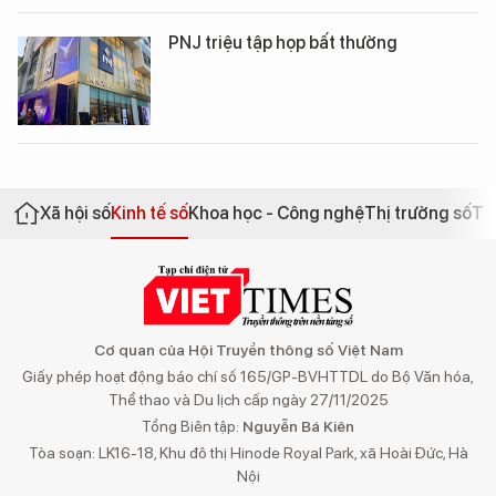
PNJ triệu tập họp bất thường
Xã hội số
Kinh tế số
Khoa học - Công nghệ
Thị trường số
Th
Cơ quan của Hội Truyền thông số Việt Nam
Giấy phép hoạt động báo chí số 165/GP-BVHTTDL do Bộ Văn hóa,
Thể thao và Du lịch cấp ngày 27/11/2025
Tổng Biên tập:
Nguyễn Bá Kiên
Tòa soạn: LK16-18, Khu đô thị Hinode Royal Park, xã Hoài Đức, Hà
Nội