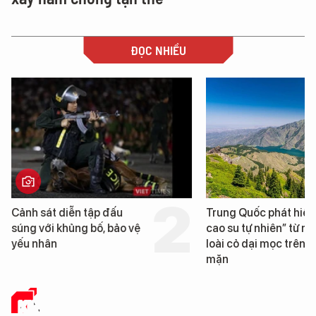
ĐỌC NHIỀU
Cảnh sát diễn tập đấu
Trung Quốc phát hiện
súng với khủng bố, bảo vệ
cao su tự nhiên” từ m
yếu nhân
loài cỏ dại mọc trên đ
mặn
KINH TẾ SỐ