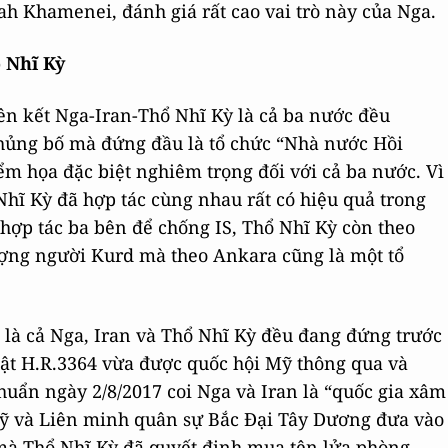
lah Khamenei, đánh giá rất cao vai trò này của Nga.
ổ Nhĩ Kỳ
iên kết Nga-Iran-Thổ Nhĩ Kỳ là cả ba nước đều
hủng bố mà đứng đầu là tổ chức “Nhà nước Hồi
iểm họa đặc biệt nghiêm trọng đối với cả ba nước. Vì
 Nhĩ Kỳ đã hợp tác cùng nhau rất có hiệu quả trong
h hợp tác ba bên để chống IS, Thổ Nhĩ Kỳ còn theo
lượng người Kurd mà theo Ankara cũng là một tổ
là cả Nga, Iran và Thổ Nhĩ Kỳ đều đang đứng trước
uật H.R.3364 vừa được quốc hội Mỹ thông qua và
ẩn ngày 2/8/2017 coi Nga và Iran là “quốc gia xâm
Mỹ và Liên minh quân sự Bắc Đại Tây Dương đưa vào
 mà Thổ Nhĩ Kỳ đã quyết định mua tên lửa phòng