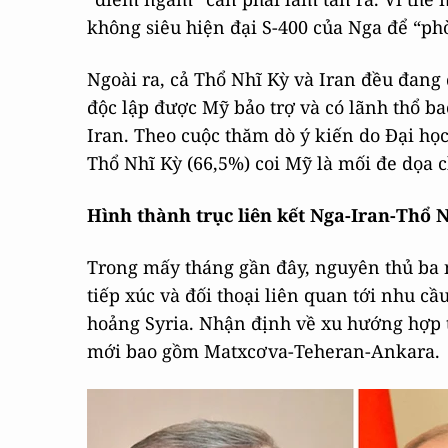
không siêu hiện đại S-400 của Nga để “ph
Ngoài ra, cả Thổ Nhĩ Kỳ và Iran đều đan
độc lập được Mỹ bảo trợ và có lãnh thổ ba
Iran. Theo cuộc thăm dò ý kiến do Đại học
Thổ Nhĩ Kỳ (66,5%) coi Mỹ là mối đe dọa 
Hình thành trục liên kết Nga-Iran-Thổ 
Trong mấy tháng gần đây, nguyên thủ ba n
tiếp xúc và đối thoại liên quan tới nhu cầ
hoảng Syria. Nhận định về xu hướng hợp t
mới bao gồm Matxcơva-Teheran-Ankara.