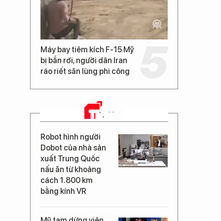
Máy bay tiêm kích F-15 Mỹ
bị bắn rơi, người dân Iran
ráo riết săn lùng phi công
TIN MỚI
Robot hình người
Dobot của nhà sản
xuất Trung Quốc
nấu ăn từ khoảng
cách 1.800 km
bằng kính VR
Mỹ tạm dừng viện