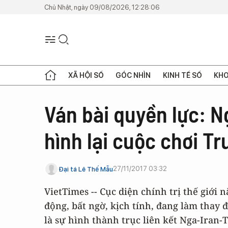
Chủ Nhật, ngày 09/08/2026, 12:28:06
XÃ HỘI SỐ
GÓC NHÌN
KINH TẾ SỐ
KHO
Ván bài quyền lực: N
hình lại cuộc chơi T
27/11/2017 03:32
Đại tá Lê Thế Mẫu
VietTimes -- Cục diện chính trị thế giớ
động, bất ngờ, kịch tính, đang làm thay đ
là sự hình thành trục liên kết Nga-Iran-