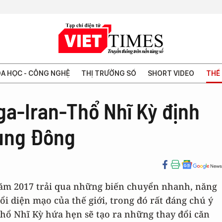
A HỌC - CÔNG NGHỆ
THỊ TRƯỜNG SỐ
SHORT VIDEO
THẾ 
ga-Iran-Thổ Nhĩ Kỳ định
rung Đông
i năm 2017 trải qua những biến chuyển nhanh, năng
ổi diện mạo của thế giới, trong đó rất đáng chú ý
Thổ Nhĩ Kỳ hứa hẹn sẽ tạo ra những thay đổi căn