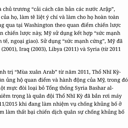
à chủ trương “cải cách căn bản các nước Arập”,
của họ, làm tê liệt ý chí và làm cho họ hoàn toàn
ng qua tại Washington theo quan điểm chiến lược
iện chiến lược này, Mỹ sử dụng kết hợp “sức mạnh
 tế, ngoại giao). Sử dụng “sức mạnh cứng”, Mỹ đã
2001), Iraq (2003), Libya (2011) và Syria (từ 2011
ính trị “Mùa xuân Arab” từ năm 2011, Thổ Nhĩ Kỳ-
ôn ủng hộ quan điểm và hành động của Mỹ, trong đó
t mực đòi loại bỏ Tổng thống Syria Bashar al-
hiêm trọng là quân đội Thổ Nhĩ Kỳ đã bắn rơi máy
 11/2015 khi đang làm nhiệm vụ chống khủng bố ở
m làm thất bại chiến dịch quân sự chống khủng bố