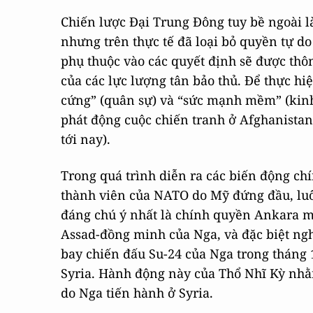
Chiến lược Đại Trung Đông tuy bề ngoài l
nhưng trên thực tế đã loại bỏ quyền tự do 
phụ thuộc vào các quyết định sẽ được thô
của các lực lượng tân bảo thủ. Để thực h
cứng” (quân sự) và “sức mạnh mềm” (kinh
phát động cuộc chiến tranh ở Afghanistan (
tới nay).
Trong quá trình diễn ra các biến động ch
thành viên của NATO do Mỹ đứng đầu, lu
đáng chú ý nhất là chính quyền Ankara mộ
Assad-đồng minh của Nga, và đặc biệt ng
bay chiến đấu Su-24 của Nga trong tháng
Syria. Hành động này của Thổ Nhĩ Kỳ nhằ
do Nga tiến hành ở Syria.