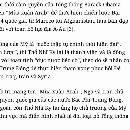
ới thời cầm quyền của Tổng thống Barack Obama
ên “Mùa xuân Arab” để thực hiện chiến lược Đại
4 quốc gia, từ Maroco tới Afghanistan, làm bàn đạp
i với toàn bộ lục địa Á-Âu [3].
ng của Mỹ là “cuộc thập tự chinh thời hiện đại”,
 lược”, thì Thổ Nhĩ Kỳ lại là thành viên và là đồng
với toan tính “đục nước béo cò”, theo đó sẽ nhân cơ
 Trung Đông để thực hiện tham vọng phục hồi Đế
 Iraq, Iran và Syria.
nh trị mang tên “Mùa xuân Arab”, Nga và Iran chủ
ủ quyền quốc gia của các nước Bắc Phi-Trung Đông,
ngoài, còn Thổ Nhĩ Kỳ lại ủng hộ chủ trương của Mỹ
 khu vực mà điển hình nhất là đòi loại bỏ Tổng thống