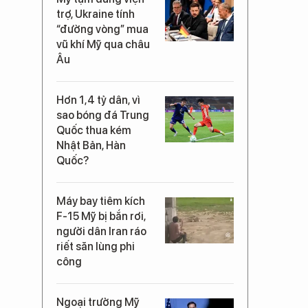
trợ, Ukraine tính
“đường vòng” mua
vũ khí Mỹ qua châu
Âu
Hơn 1,4 tỷ dân, vì
sao bóng đá Trung
Quốc thua kém
Nhật Bản, Hàn
Quốc?
Máy bay tiêm kích
F-15 Mỹ bị bắn rơi,
người dân Iran ráo
riết săn lùng phi
công
Ngoại trưởng Mỹ