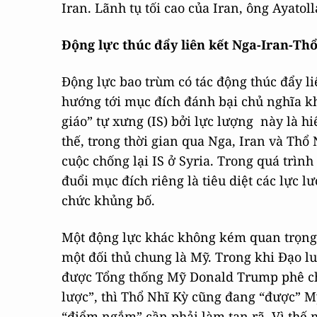
Iran. Lãnh tụ tối cao của Iran, ông Ayatol
Động lực thúc đẩy liên kết Nga-Iran-Th
Động lực bao trùm có tác động thúc đẩy l
hướng tới mục đích đánh bại chủ nghĩa k
giáo” tự xưng (IS) bởi lực lượng này là h
thế, trong thời gian qua Nga, Iran và Thổ
cuộc chống lại IS ở Syria. Trong quá trìn
đuổi mục đích riêng là tiêu diệt các lực 
chức khủng bố.
Một động lực khác không kém quan trọng 
một đối thủ chung là Mỹ. Trong khi Đạo l
được Tổng thống Mỹ Donald Trump phê chu
lược”, thì Thổ Nhĩ Kỳ cũng đang “được” 
“điểm ngắm” cần phải làm tan rã. Vì thế