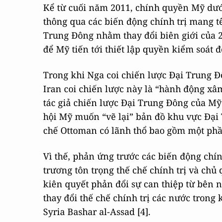
Kể từ cuối năm 2011, chính quyền Mỹ dư
thông qua các biến động chính trị mang t
Trung Đông nhằm thay đổi biên giới của 2
để Mỹ tiến tới thiết lập quyền kiểm soát đố
Trong khi Nga coi chiến lược Đại Trung Đô
Iran coi chiến lược này là “hành động xâm
tác giả chiến lược Đại Trung Đông của Mỹ 
hội Mỹ muốn “vẽ lại” bản đồ khu vực Đại
chế Ottoman có lãnh thổ bao gồm một phần
Vì thế, phản ứng trước các biến động chí
trương tôn trọng thế chế chính trị và ch
kiên quyết phản đổi sự can thiệp từ bên 
thay đổi thế chế chính trị các nước trong
Syria Bashar al-Assad [4].