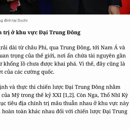
g đỉnh tại Sochi
h trị ở khu vực Đại Trung Đông
trải dài từ châu Phi, qua Trung Đông, tới Nam Á và
quan trọng của thế giới, nơi ẩn chứa tài nguyên gần
ừ khổng lồ chưa được khai phá. Vì thế, đây cũng là
ệt của các cường quốc.
định và thực thi chiến lược Đại Trung Đông nhằm
 của Mỹ trong thế kỷ XXI [1,2]. Còn Nga, Thổ Nhĩ Kỳ
mục tiêu địa chính trị mâu thuẫn nhau ở khu vực này
n hoàn toàn khác nhau đối với chiến lược Đại Trung