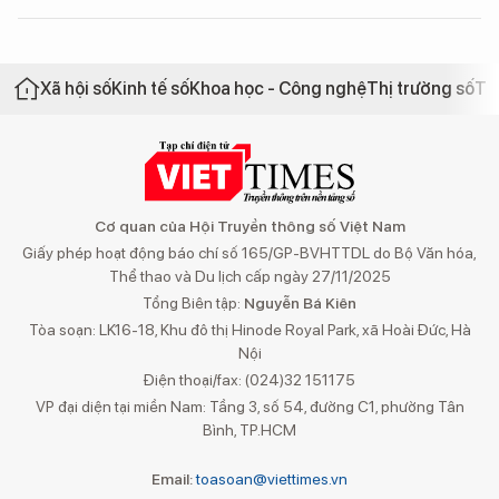
Xã hội số
Kinh tế số
Khoa học - Công nghệ
Thị trường số
Th
Cơ quan của Hội Truyền thông số Việt Nam
Giấy phép hoạt động báo chí số 165/GP-BVHTTDL do Bộ Văn hóa,
Thể thao và Du lịch cấp ngày 27/11/2025
Tổng Biên tập:
Nguyễn Bá Kiên
Tòa soạn: LK16-18, Khu đô thị Hinode Royal Park, xã Hoài Đức, Hà
Nội
Điện thoại/fax: (024)32 151175
VP đại diện tại miền Nam: Tầng 3, số 54, đường C1, phường Tân
Bình, TP.HCM
Email:
toasoan@viettimes.vn