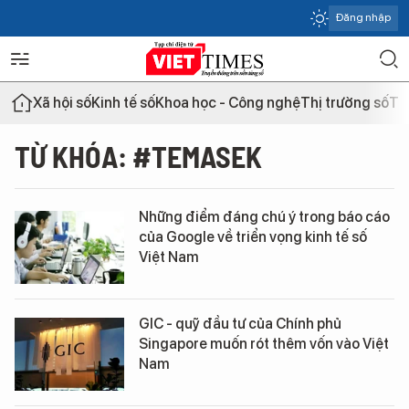
Đăng nhập
Xã hội số
Kinh tế số
Khoa học - Công nghệ
Thị trường số
Th
TỪ KHÓA: #TEMASEK
Những điểm đáng chú ý trong báo cáo
của Google về triển vọng kinh tế số
Việt Nam
GIC - quỹ đầu tư của Chính phủ
Singapore muốn rót thêm vốn vào Việt
Nam