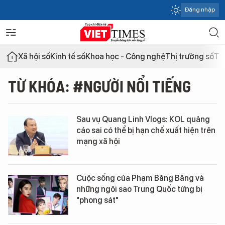
Đăng nhập
Xã hội số
Kinh tế số
Khoa học - Công nghệ
Thị trường số
Th
TỪ KHÓA: #NGƯỜI NỔI TIẾNG
Sau vụ Quang Linh Vlogs: KOL quảng
cáo sai có thể bị hạn chế xuất hiện trên
mạng xã hội
Cuộc sống của Phạm Băng Băng và
những ngôi sao Trung Quốc từng bị
"phong sát"