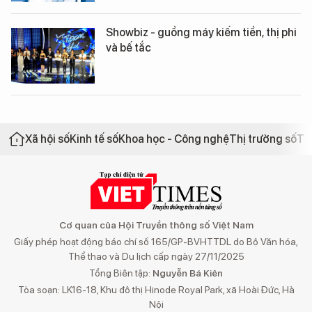
Showbiz - guồng máy kiếm tiền, thị phi
và bế tắc
Xã hội số
Kinh tế số
Khoa học - Công nghệ
Thị trường số
Th
Cơ quan của Hội Truyền thông số Việt Nam
Giấy phép hoạt động báo chí số 165/GP-BVHTTDL do Bộ Văn hóa,
Thể thao và Du lịch cấp ngày 27/11/2025
Tổng Biên tập:
Nguyễn Bá Kiên
Tòa soạn: LK16-18, Khu đô thị Hinode Royal Park, xã Hoài Đức, Hà
Nội