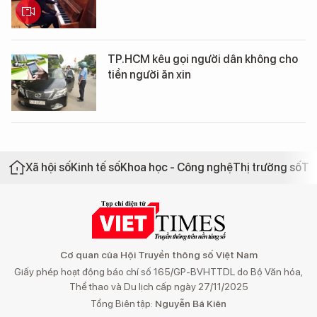
TP.HCM kêu gọi người dân không cho
tiền người ăn xin
Xã hội số
Kinh tế số
Khoa học - Công nghệ
Thị trường số
Th
Cơ quan của Hội Truyền thông số Việt Nam
Giấy phép hoạt động báo chí số 165/GP-BVHTTDL do Bộ Văn hóa,
Thể thao và Du lịch cấp ngày 27/11/2025
Tổng Biên tập:
Nguyễn Bá Kiên