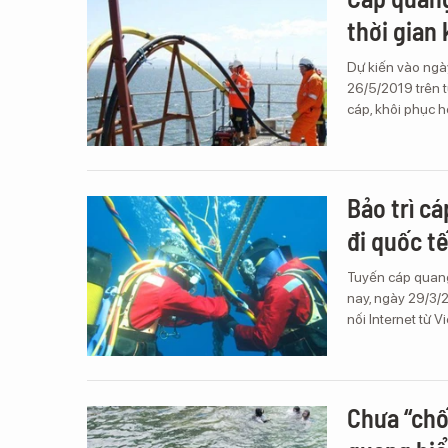
thời gian
Dự kiến vào ngày
26/5/2019 trên t
cáp, khôi phục 
Bảo trì c
đi quốc t
Tuyến cáp quang
nay, ngày 29/3/2
nối Internet từ 
Chưa “chố