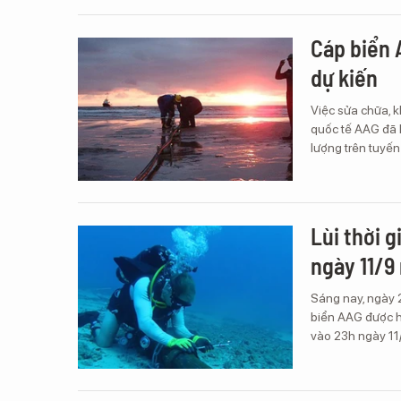
Cáp biển 
dự kiến
Việc sửa chữa, 
quốc tế AAG đã h
lượng trên tuyế
Lùi thời 
ngày 11/9
Sáng nay, ngày 
biển AAG được h
vào 23h ngày 11/