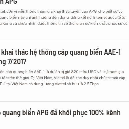
ển APG
ttel, đơn vị viễn thông tham gia khai thác tuyến cáp APG, cho biết sự cố
uang biển này chỉ ảnh hưởng đến dung lượng kết nối Internet quốc tế từ
g Kong và chưa nhận được thông tin về thời gian dự kiến khắc phục sự cố
ẽ khai thác hệ thống cáp quang biển AAE-1
ng 7/2017
ến cáp quang biển AAE-1 là dự án trị giá 820 triệu USD với sự tham gia
 tác trên thế giới. Tại Việt Nam, Viettel là đối tác duy nhất chủ trì trạm cập
-1 tại Việt Nam có dung lượng Viettel sở hữu là 2.5Tbps.
 quang biển APG đã khôi phục 100% kênh