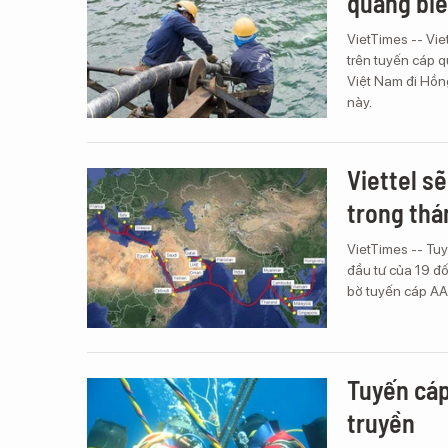
quang bi
VietTimes -- Vie
trên tuyến cáp q
Việt Nam đi Hồn
này.
Viettel s
trong thá
VietTimes -- Tuy
đầu tư của 19 đối
bờ tuyến cáp AAE
Tuyến cáp
truyền