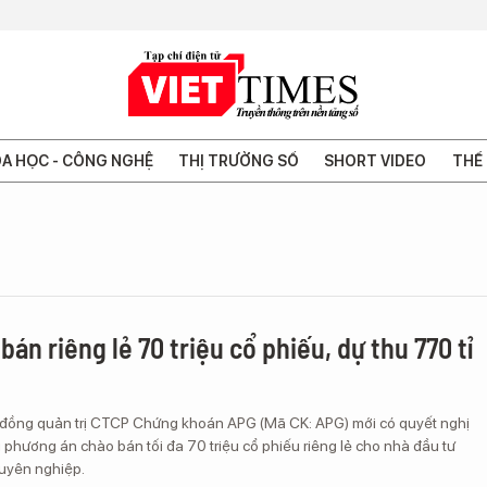
A HỌC - CÔNG NGHỆ
THỊ TRƯỜNG SỐ
SHORT VIDEO
THẾ 
án riêng lẻ 70 triệu cổ phiếu, dự thu 770 tỉ
 đồng quản trị CTCP Chứng khoán APG (Mã CK: APG) mới có quyết nghị
ai phương án chào bán tối đa 70 triệu cổ phiếu riêng lẻ cho nhà đầu tư
uyên nghiệp.