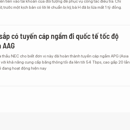
n tiền vào tài khoản của đối tượng để phục vụ công tác điều tra. Chỉ
ờ, trước một kịch bản có lời lẽ chuẩn bị kỹ, bà H đã bị lừa mất 1 tỷ đồng.
sắp có tuyến cáp ngầm đi quốc tế tốc độ
n AAG
à thầu NEC cho biết đơn vị này đã hoàn thành tuyến cáp ngầm APG (Asia
 với khả năng cung cấp băng thông tối đa lên tới 54 Tbps, cao gấp 20 lần
G đang hoạt động hiện nay