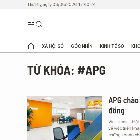
Thứ Bảy, ngày 08/08/2026, 17:40:24
XÃ HỘI SỐ
GÓC NHÌN
KINH TẾ SỐ
KHO
TỪ KHÓA: #APG
APG chào b
đồng
VietTimes – Hội
về việc triển kh
chứng khoán ch