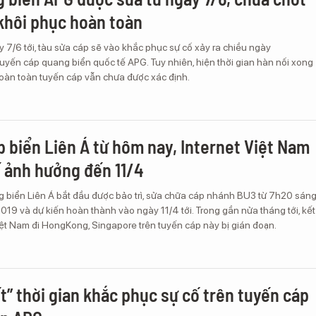
 khôi phục hoàn toàn
 7/6 tới, tàu sửa cáp sẽ vào khắc phục sự cố xảy ra chiều ngày
uyến cáp quang biển quốc tế APG. Tuy nhiên, hiện thời gian hàn nối xong
hoàn toàn tuyến cáp vẫn chưa được xác định.
áp biển Liên Á từ hôm nay, Internet Việt Nam
ế ảnh hưởng đến 11/4
 biển Liên Á bắt đầu được bảo trì, sửa chữa cáp nhánh BU3 từ 7h20 sán
019 và dự kiến hoàn thành vào ngày 11/4 tới. Trong gần nửa tháng tới, kết
Việt Nam đi HongKong, Singapore trên tuyến cáp này bị gián đoạn.
t” thời gian khắc phục sự cố trên tuyến cáp