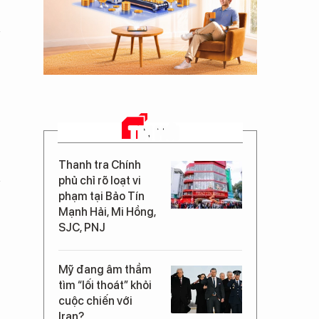
TIN MỚI
Thanh tra Chính
phủ chỉ rõ loạt vi
phạm tại Bảo Tín
Mạnh Hải, Mi Hồng,
SJC, PNJ
Mỹ đang âm thầm
tìm “lối thoát” khỏi
cuộc chiến với
Iran?