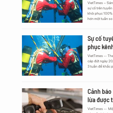
VietTimes – Sáng
sự cố trên tuyế
khôi phục 100% 
hơn một tuần so 
Sự cố tuy
phục kênh
VietTimes -- The
cáp đứt ngày 20
3 tuần để khắc 
Cảnh báo 
lừa được t
VietTimes -- Một