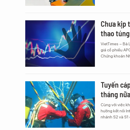
Chưa kịp t
thao túng
VietTimes – Bà 
giá cổ phiếu APG
Chứng khoán N
Tuyến cáp
tháng nữa
Cùng với việc k
hưởng kết nối In
nhánh S2 và S1 