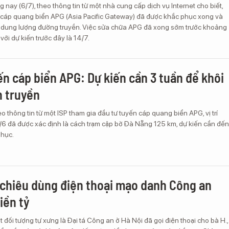
 nay (6/7), theo thông tin từ một nhà cung cấp dịch vụ Internet cho biết,
n cáp quang biển APG (Asia Pacific Gateway) đã được khắc phục xong và
dung lượng đường truyền. Việc sửa chữa APG đã xong sớm trước khoảng
với dự kiến trước đây là 14/7.
ến cáp biển APG: Dự kiến cần 3 tuần để khôi
 truyền
o thông tin từ một ISP tham gia đầu tư tuyến cáp quang biển APG, vị trí
/6 đã được xác định là cách trạm cập bờ Đà Nẵng 125 km, dự kiến cần đến
phục.
chiêu dùng điện thoại mạo danh Công an
iền tỷ
 đối tượng tự xưng là Đại tá Công an ở Hà Nội đã gọi điện thoại cho bà H.,