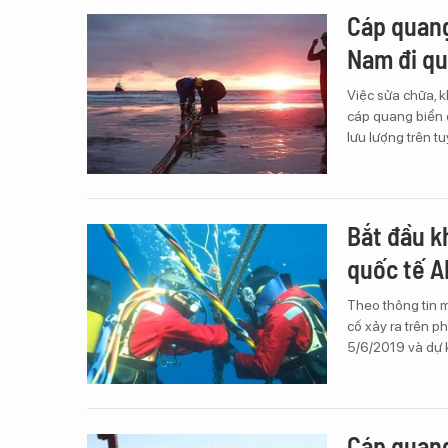
Cáp quang
Nam đi qu
Việc sửa chữa, 
cáp quang biển 
lưu lượng trên t
Bắt đầu k
quốc tế A
Theo thông tin 
cố xảy ra trên 
5/6/2019 và dự 
Cáp quang