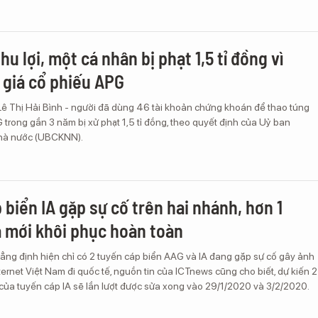
hu lợi, một cá nhân bị phạt 1,5 tỉ đồng vì
 giá cổ phiếu APG
Lê Thị Hải Bình - người đã dùng 46 tài khoản chứng khoán để thao túng
 trong gần 3 năm bị xử phạt 1,5 tỉ đồng, theo quyết định của Uỷ ban
hà nước (UBCKNN).
 biển IA gặp sự cố trên hai nhánh, hơn 1
 mới khôi phục hoàn toàn
hẳng định hiện chỉ có 2 tuyến cáp biển AAG và IA đang gặp sự cố gây ảnh
ternet Việt Nam đi quốc tế, nguồn tin của ICTnews cũng cho biết, dự kiến 2
của tuyến cáp IA sẽ lần lượt được sửa xong vào 29/1/2020 và 3/2/2020.