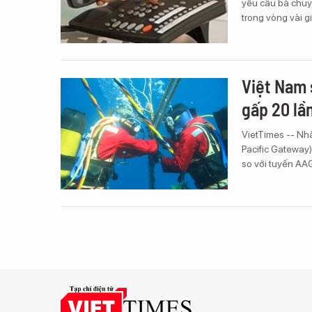
yêu cầu bà chuyể
trong vòng vài gi
Việt Nam 
gấp 20 lầ
VietTimes -- Nh
Pacific Gateway)
so với tuyến AA