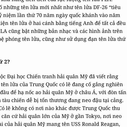
ố những tên lửa mới nhất như tên lửa DF-26 “tiêu
kỷ niệm lần thứ 70 năm ngày quốc khánh vào năm
iện tên lửa ở hai cánh bằng tiếng Anh để tất cả đều
PLA cũng bật những bản nhạc và các hình ảnh trên
bệ phóng tên lửa, cũng như sử dụng đạn tên lửa thứ
ứ 2?
ộc Đại học Chiến tranh hải quân Mỹ đã viết rằng
g tên lửa của Trung Quốc có lẽ đang cố gắng nghiên
đầu để hạ nốc ao hải quân Mỹ ở châu Á, với đòn tấn
 tàu chiến dễ bị tổn thương đang neo đậu tại cảng.
“Có lẽ không có nơi nào khác được Trung Quốc thu
 căn cứ hải quân lớn của Mỹ ở gần Tokyo, nơi neo
dài của hải quân Mỹ mang tên USS Ronald Reagan,