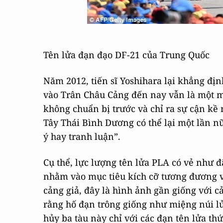
Tên lửa đạn đạo DF-21 của Trung Quốc
Năm 2012, tiến sĩ Yoshihara lại khẳng địn
vào Trân Châu Cảng đến nay vẫn là một m
không chuẩn bị trước và chỉ ra sự cận k
Tây Thái Bình Dương có thể lại một lần n
ý hay tranh luận”.
Cụ thể, lực lượng tên lửa PLA có vẻ như 
nhằm vào mục tiêu kích cỡ tương đương vớ
cảng giả, đây là hình ảnh gần giống với c
rằng hố đạn trông giống như miệng núi lử
hủy ba tàu này chỉ với các đạn tên lửa th