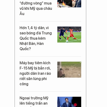
“đường vòng” mua
vũ khí Mỹ qua châu
Âu
Hơn 1,4 tỷ dân, vì
sao bóng đá Trung
Quốc thua kém
Nhật Bản, Hàn
Quốc?
Máy bay tiêm kích
F-15 Mỹ bị bắn rơi,
người dân Iran ráo
riết săn lùng phi
công
Ngoại trưởng Mỹ
lên tiếng trấn an