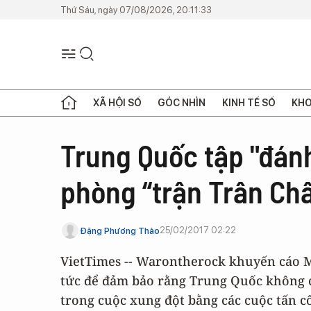
Thứ Sáu, ngày 07/08/2026, 20:11:33
XÃ HỘI SỐ
GÓC NHÌN
KINH TẾ SỐ
KHO
Trung Quốc tập "đánh
phòng “trận Trân Châ
25/02/2017 02:22
Đặng Phương Thảo
VietTimes -- Warontherock khuyến cáo 
tức để đảm bảo rằng Trung Quốc không 
trong cuộc xung đột bằng các cuộc tấn c