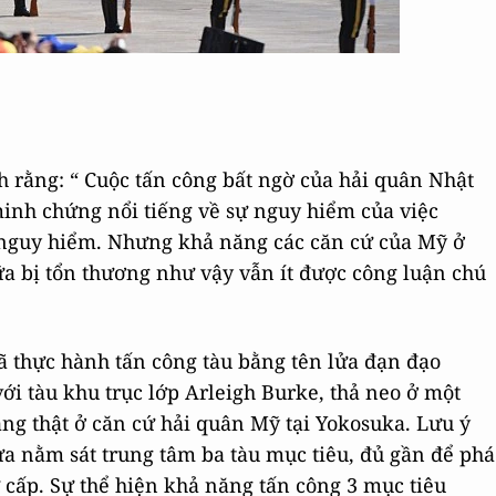
h rằng: “ Cuộc tấn công bất ngờ của hải quân Nhật
inh chứng nổi tiếng về sự nguy hiểm của việc
ề nguy hiểm. Nhưng khả năng các căn cứ của Mỹ ở
ữa bị tổn thương như vậy vẫn ít được công luận chú
đã thực hành tấn công tàu bằng tên lửa đạn đạo
i tàu khu trục lớp Arleigh Burke, thả neo ở một
ảng thật ở căn cứ hải quân Mỹ tại Yokosuka. Lưu ý
a nằm sát trung tâm ba tàu mục tiêu, đủ gần để phá
ứ cấp. Sự thể hiện khả năng tấn công 3 mục tiêu