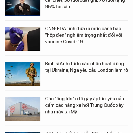
cái chết, 50 tuổi xuất gia, 70 tuổi tặng
95% tài sản
CNN: FDA tính đưa ra mức cảnh báo
"hộp đen" nghiêm trọng nhất đối với
vaccine Covid-19
Binh sĩ Anh được xác nhận hoạt động
tại Ukraine, Nga yêu cầu London làm rõ
Các "ông lớn" ô tô gây áp lực, yêu cầu
cấm các hãng xe hơi Trung Quốc xây
nhà máy tại Mỹ