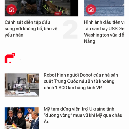
Hình ảnh đầu tiên về siêu
Cận cảnh chiến hạm 
tàu sân bay USS George
tống tàu sân bay USS
Washington vừa đến Đà
George Washington 
Nẵng
Đà Nẵng
PHÂN TÍCH
Robot hình người Dobot của nhà sản
xuất Trung Quốc nấu ăn từ khoảng
cách 1.800 km bằng kính VR
Mỹ tạm dừng viện trợ, Ukraine tính
“đường vòng” mua vũ khí Mỹ qua châu
Âu