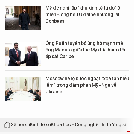
Mỹ đề nghị lập "khu kinh tế tự do" ở
miền Đông nếu Ukraine nhượng lại
Donbass
Ông Putin tuyên bố ủng hộ mạnh mẽ
ông Maduro giữa lúc Mỹ đưa hạm đội
áp sát Caribe
Moscow hé lộ bước ngoặt "xóa tan hiểu
lầm" trong đàm phán Mỹ–Nga về
Ukraine
Xã hội số
Kinh tế số
Khoa học - Công nghệ
Thị trường số
Th