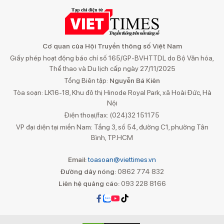
Cơ quan của Hội Truyền thông số Việt Nam
Giấy phép hoạt động báo chí số 165/GP-BVHTTDL do Bộ Văn hóa,
Thể thao và Du lịch cấp ngày 27/11/2025
Tổng Biên tập:
Nguyễn Bá Kiên
Tòa soạn: LK16-18, Khu đô thị Hinode Royal Park, xã Hoài Đức, Hà
Nội
Điện thoại/fax: (024)32 151175
VP đại diện tại miền Nam: Tầng 3, số 54, đường C1, phường Tân
Bình, TP.HCM
Email:
toasoan@viettimes.vn
Đường dây nóng:
0862 774 832
Liên hệ quảng cáo:
093 228 8166