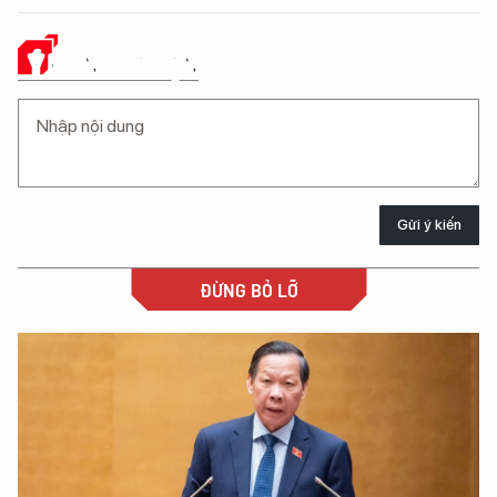
Ý KIẾN CỦA BẠN
Gửi ý kiến
ĐỪNG BỎ LỠ