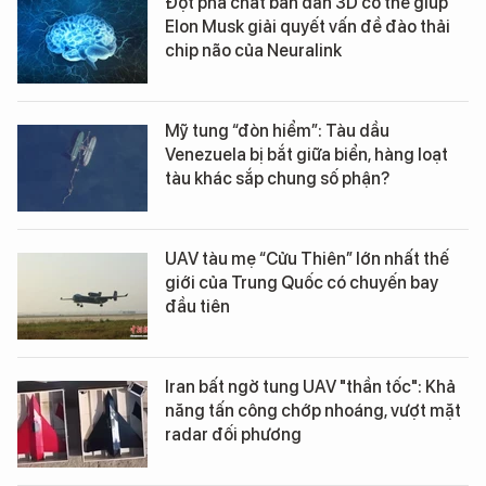
Đột phá chất bán dẫn 3D có thể giúp
Elon Musk giải quyết vấn đề đào thải
chip não của Neuralink
Mỹ tung “đòn hiểm”: Tàu dầu
Venezuela bị bắt giữa biển, hàng loạt
tàu khác sắp chung số phận?
UAV tàu mẹ “Cửu Thiên” lớn nhất thế
giới của Trung Quốc có chuyến bay
đầu tiên
Iran bất ngờ tung UAV "thần tốc": Khả
năng tấn công chớp nhoáng, vượt mặt
radar đối phương