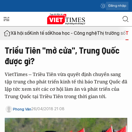
Đăng nhập
Xã hội số
Kinh tế số
Khoa học - Công nghệ
Thị trường số
Th
Triều Tiên "mở cửa", Trung Quốc
được gì?
VietTimes -- Triều Tiên vừa quyết định chuyển sang
tập trung cho phát triển kinh tế thì báo Trung Quốc đã
lập tức xem xét các cơ hội làm ăn và phát triển của
Trung Quốc tại Triều Tiên trong thời gian tới.
26/04/2018 21:08
Phong Vân