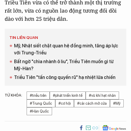
Triều Tiên vừa có thể trở thành một thị trường
rất lớn, vừa có nguồn lao động tương đối dồi
dào với hơn 25 triệu dân.
TIN LIÊN QUAN
Mỹ, Nhật siết chặt quan hệ đồng minh, tăng áp lực
với Trung-Triều
Bất ngờ "chìa nhành ô liu", Triều Tiên muốn gì từ
Mỹ-Hàn?
Triều Tiên "tấn công quyến rũ" hạ nhiệt lửa chiến
TỪ KHÓA:
#triều tiên
#phát triển kinh tế
#vũ khí hạt nhân
#Trung Quốc
#cơ hội
#cải cách mở cửa
#Mỹ
#Hàn Quốc