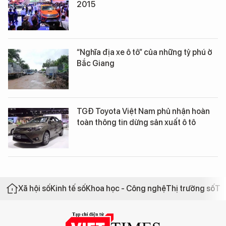
2015
“Nghĩa địa xe ô tô” của những tỷ phú ở
Bắc Giang
TGĐ Toyota Việt Nam phủ nhận hoàn
toàn thông tin dừng sản xuất ô tô
Xã hội số
Kinh tế số
Khoa học - Công nghệ
Thị trường số
Th