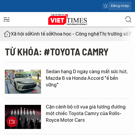
Đăng nhập
Xã hội số
Kinh tế số
Khoa học - Công nghệ
Thị trường số
Th
TỪ KHÓA: #TOYOTA CAMRY
Sedan hạng D ngày càng mất sức hút,
Mazda 6 và Honda Accord "ế bền
vững"
Cận cảnh bộ cờ vua giá tương đương
một chiếc Toyota Camry của Rolls-
Royce Motor Cars