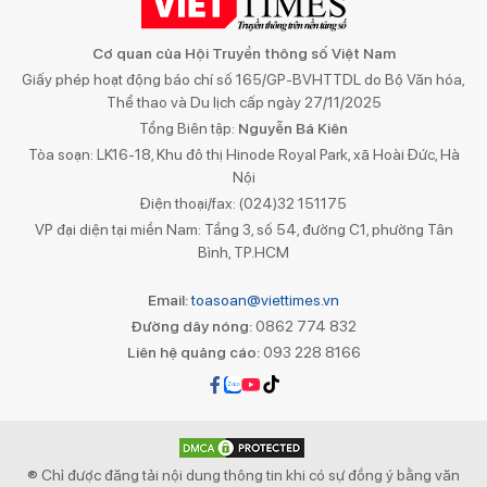
Cơ quan của Hội Truyền thông số Việt Nam
Giấy phép hoạt động báo chí số 165/GP-BVHTTDL do Bộ Văn hóa,
Thể thao và Du lịch cấp ngày 27/11/2025
Tổng Biên tập:
Nguyễn Bá Kiên
Tòa soạn: LK16-18, Khu đô thị Hinode Royal Park, xã Hoài Đức, Hà
Nội
Điện thoại/fax: (024)32 151175
VP đại diện tại miền Nam: Tầng 3, số 54, đường C1, phường Tân
Bình, TP.HCM
Email:
toasoan@viettimes.vn
Đường dây nóng:
0862 774 832
Liên hệ quảng cáo:
093 228 8166
® Chỉ được đăng tải nội dung thông tin khi có sự đồng ý bằng văn