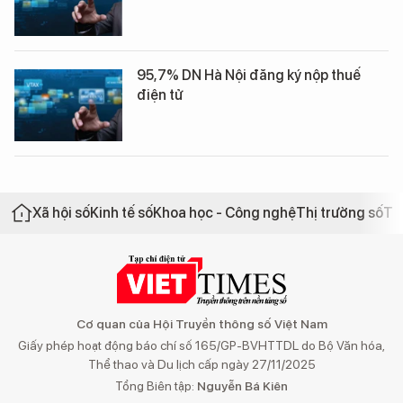
95,7% DN Hà Nội đăng ký nộp thuế
điện tử
Xã hội số
Kinh tế số
Khoa học - Công nghệ
Thị trường số
Th
Cơ quan của Hội Truyền thông số Việt Nam
Giấy phép hoạt động báo chí số 165/GP-BVHTTDL do Bộ Văn hóa,
Thể thao và Du lịch cấp ngày 27/11/2025
Tổng Biên tập:
Nguyễn Bá Kiên