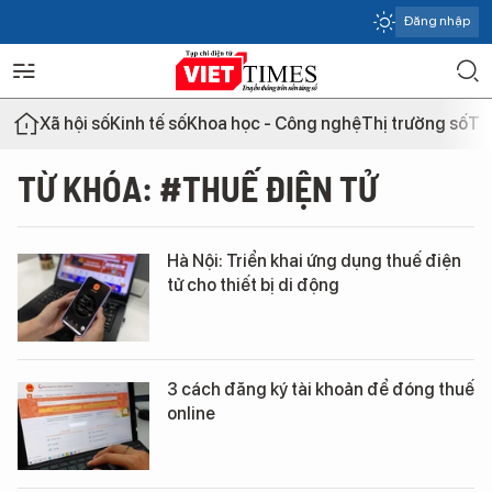
Đăng nhập
Xã hội số
Kinh tế số
Khoa học - Công nghệ
Thị trường số
Th
TỪ KHÓA: #THUẾ ĐIỆN TỬ
Hà Nội: Triển khai ứng dụng thuế điện
tử cho thiết bị di động
3 cách đăng ký tài khoản để đóng thuế
online