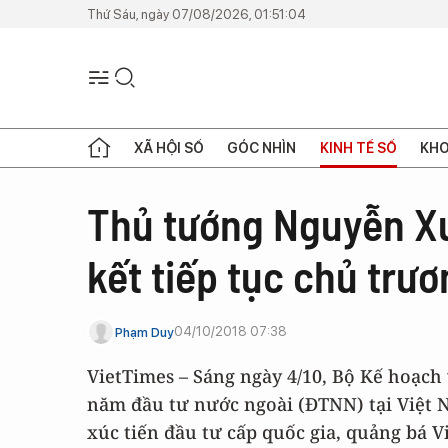
Thứ Sáu, ngày 07/08/2026, 01:51:04
XÃ HỘI SỐ
GÓC NHÌN
KINH TẾ SỐ
KHO
Thủ tướng Nguyễn X
kết tiếp tục chủ trư
04/10/2018 07:38
Phạm Duy
VietTimes – Sáng ngày 4/10, Bộ Kế hoạch
năm đầu tư nước ngoài (ĐTNN) tại Việt N
xúc tiến đầu tư cấp quốc gia, quảng bá V