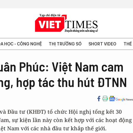
A HỌC - CÔNG NGHỆ
THỊ TRƯỜNG SỐ
SHORT VIDEO
THẾ 
uân Phúc: Việt Nam cam
ơng, hợp tác thu hút ĐTNN
 và Đầu tư (KHĐT) tổ chức Hội nghị tổng kết 30
am, sự kiện lần này còn kết hợp với các hoạt động
iệt Nam với các nhà đầu tư khắp thế giới.