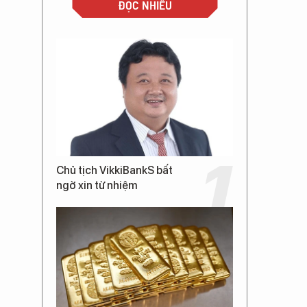
ĐỌC NHIỀU
Chủ tịch VikkiBankS bất
ngờ xin từ nhiệm