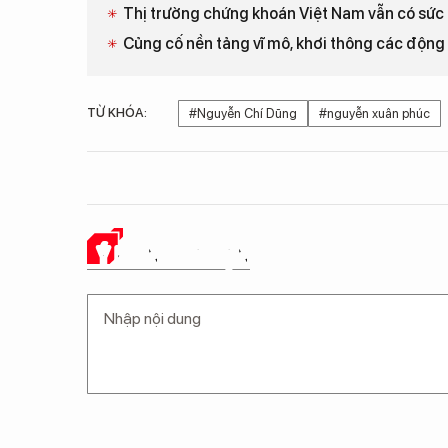
Thị trường chứng khoán Việt Nam vẫn có sức h
Củng cố nền tảng vĩ mô, khơi thông các động l
TỪ KHÓA:
#Nguyễn Chí Dũng
#nguyễn xuân phúc
Ý KIẾN CỦA BẠN