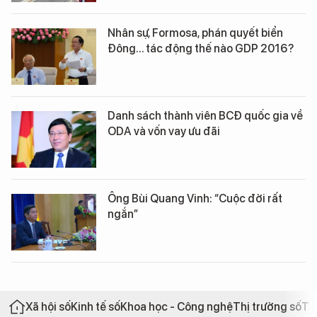
Nhân sự, Formosa, phán quyết biển
Đông... tác động thế nào GDP 2016?
Danh sách thành viên BCĐ quốc gia về
ODA và vốn vay ưu đãi
Ông Bùi Quang Vinh: “Cuộc đời rất
ngắn”
Xã hội số
Kinh tế số
Khoa học - Công nghệ
Thị trường số
Th