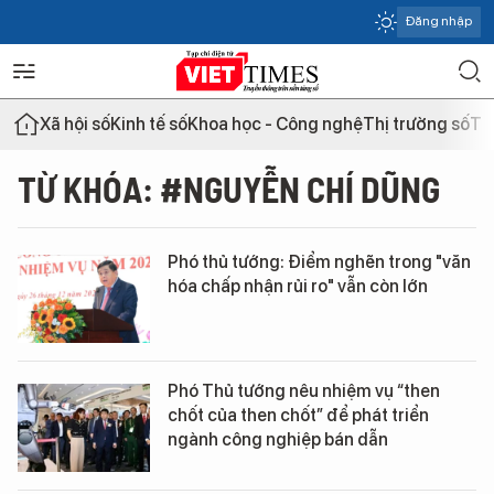
Đăng nhập
Xã hội số
Kinh tế số
Khoa học - Công nghệ
Thị trường số
Th
TỪ KHÓA: #NGUYỄN CHÍ DŨNG
Phó thủ tướng: Điểm nghẽn trong "văn
hóa chấp nhận rủi ro" vẫn còn lớn
Phó Thủ tướng nêu nhiệm vụ “then
chốt của then chốt” để phát triển
ngành công nghiệp bán dẫn