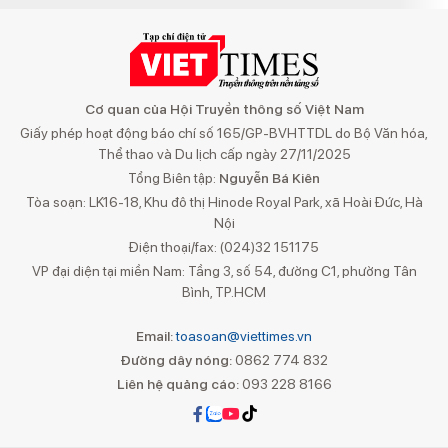
Cơ quan của Hội Truyền thông số Việt Nam
Giấy phép hoạt động báo chí số 165/GP-BVHTTDL do Bộ Văn hóa,
Thể thao và Du lịch cấp ngày 27/11/2025
Tổng Biên tập:
Nguyễn Bá Kiên
Tòa soạn: LK16-18, Khu đô thị Hinode Royal Park, xã Hoài Đức, Hà
Nội
Điện thoại/fax: (024)32 151175
VP đại diện tại miền Nam: Tầng 3, số 54, đường C1, phường Tân
Bình, TP.HCM
Email:
toasoan@viettimes.vn
Đường dây nóng:
0862 774 832
Liên hệ quảng cáo:
093 228 8166