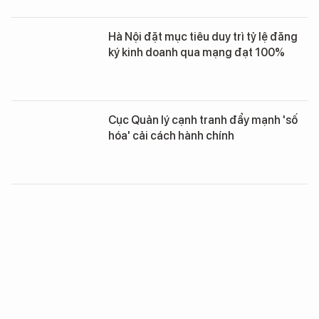
Hà Nội đặt mục tiêu duy trì tỷ lệ đăng
ký kinh doanh qua mạng đạt 100%
Cục Quản lý cạnh tranh đẩy mạnh 'số
hóa' cải cách hành chính
Ngành Y tế nhận hồ sơ, trả kết quả giải
quyết TTHC qua dịch vụ bưu chính
công ích
Elon Musk tiết lộ những thông tin mới
về việc tái cấu trúc của Tesla