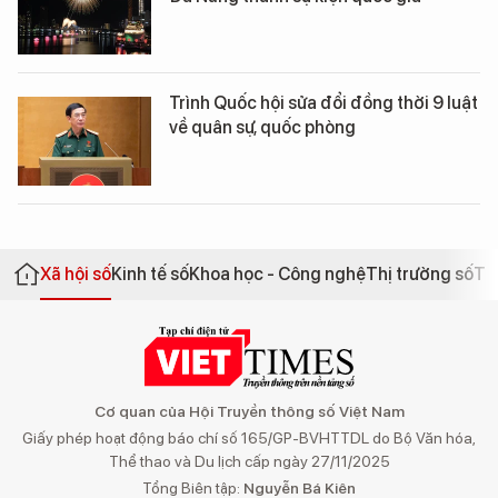
Trình Quốc hội sửa đổi đồng thời 9 luật
về quân sự, quốc phòng
Xã hội số
Kinh tế số
Khoa học - Công nghệ
Thị trường số
Th
Cơ quan của Hội Truyền thông số Việt Nam
Giấy phép hoạt động báo chí số 165/GP-BVHTTDL do Bộ Văn hóa,
Thể thao và Du lịch cấp ngày 27/11/2025
Tổng Biên tập:
Nguyễn Bá Kiên