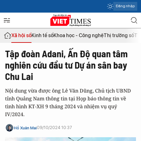
Đăng nhập
Xã hội số
Kinh tế số
Khoa học - Công nghệ
Thị trường số
Th
Tập đoàn Adani, Ấn Độ quan tâm
nghiên cứu đầu tư Dự án sân bay
Chu Lai
Nội dung vừa được ông Lê Văn Dũng, Chủ tịch UBND
tỉnh Quảng Nam thông tin tại Họp báo thông tin về
tình hình KT-XH 9 tháng 2024 và nhiệm vụ quý
IV/2024.
09/10/2024 10:37
Hồ Xuân Mai