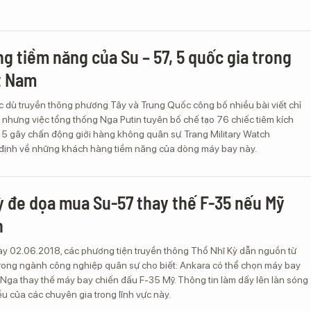
g tiềm năng của Su – 57, 5 quốc gia trong
t Nam
c dù truyền thông phương Tây và Trung Quốc công bố nhiều bài viết chỉ
 nhưng việc tổng thống Nga Putin tuyên bố chế tạo 76 chiếc tiêm kích
 5 gây chấn động giới hàng không quân sự. Trang Military Watch
ịnh về những khách hàng tiềm năng của dòng máy bay này.
ỳ đe dọa mua Su-57 thay thế F-35 nếu Mỹ
n
ày 02.06.2018, các phương tiện truyền thông Thổ Nhĩ Kỳ dẫn nguồn từ
rong ngành công nghiệp quân sự cho biết: Ankara có thể chọn máy bay
 Nga thay thế máy bay chiến đấu F-35 Mỹ. Thông tin làm dấy lên làn sóng
ều của các chuyên gia trong lĩnh vực này.