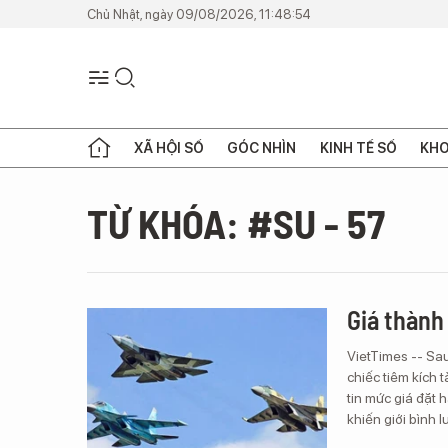
Chủ Nhật, ngày 09/08/2026, 11:48:54
XÃ HỘI SỐ
GÓC NHÌN
KINH TẾ SỐ
KHO
TỪ KHÓA: #SU - 57
Giá thành
VietTimes -- Sa
chiếc tiêm kích 
tin mức giá đặt 
khiến giới bình 