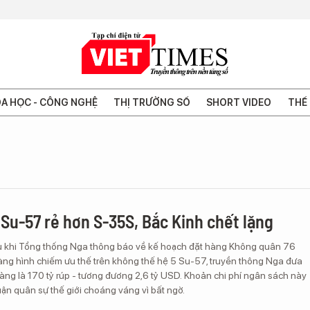
A HỌC - CÔNG NGHỆ
THỊ TRƯỜNG SỐ
SHORT VIDEO
THẾ 
 Su-57 rẻ hơn S-35S, Bắc Kinh chết lặng
u khi Tổng thống Nga thông báo về kế hoạch đặt hàng Không quân 76
tàng hình chiếm ưu thế trên không thế hệ 5 Su-57, truyền thông Nga đưa
hàng là 170 tỷ rúp - tương đương 2,6 tỷ USD. Khoản chi phí ngân sách này
luận quân sự thế giới choáng váng vì bất ngờ.