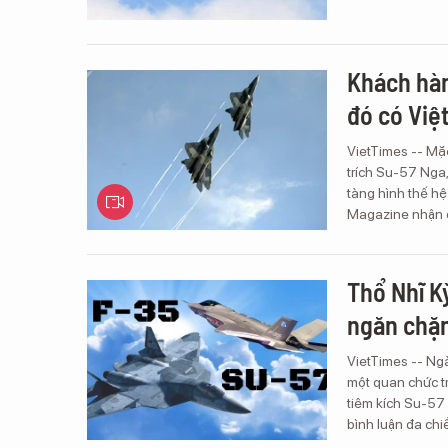
Khách hàn
đó có Việ
VietTimes -- Mặ
trích Su-57 Nga,
tàng hình thế hệ
Magazine nhận đ
Thổ Nhĩ K
ngăn chặ
VietTimes -- Ng
một quan chức t
tiêm kích Su-57
bình luận đa chi