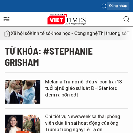
Đăng nhập
Xã hội số
Kinh tế số
Khoa học - Công nghệ
Thị trường số
Th
TỪ KHÓA: #STEPHANIE
GRISHAM
Melania Trump nổi đóa vì con trai 13
tuổi bị nữ giáo sư luật ĐH Stanford
đem ra bỡn cợt
Chi tiết vụ Newsweek sa thải phóng
viên đưa tin sai hoạt động của ông
Trump trong ngày Lễ Tạ ơn