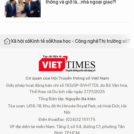
thống và giờ là...nhà ngoại giao?!
Xã hội số
Kinh tế số
Khoa học - Công nghệ
Thị trường số
Th
Cơ quan của Hội Truyền thông số Việt Nam
Giấy phép hoạt động báo chí số 165/GP-BVHTTDL do Bộ Văn hóa,
Thể thao và Du lịch cấp ngày 27/11/2025
Tổng Biên tập:
Nguyễn Bá Kiên
Tòa soạn: LK16-18, Khu đô thị Hinode Royal Park, xã Hoài Đức, Hà
Nội
Điện thoại/fax: (024)32 151175
VP đại diện tại miền Nam: Tầng 3, số 54, đường C1, phường Tân
Bình, TP.HCM