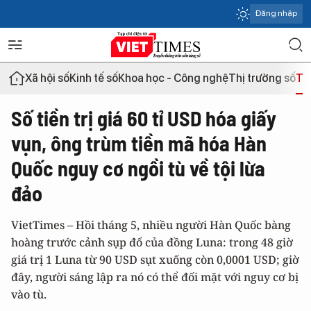
Đăng nhập
Xã hội số
Kinh tế số
Khoa học - Công nghệ
Thị trường số
Th
Số tiền trị giá 60 tỉ USD hóa giấy
vụn, ông trùm tiền mã hóa Hàn
Quốc nguy cơ ngồi tù về tội lừa
đảo
VietTimes – Hồi tháng 5, nhiều người Hàn Quốc bàng
hoàng trước cảnh sụp đổ của đồng Luna: trong 48 giờ
giá trị 1 Luna từ 90 USD sụt xuống còn 0,0001 USD; giờ
đây, người sáng lập ra nó có thể đối mặt với nguy cơ bị
vào tù.