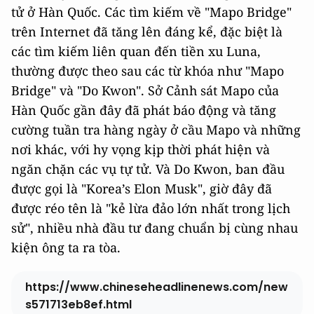
tử ở Hàn Quốc. Các tìm kiếm về "Mapo Bridge"
trên Internet đã tăng lên đáng kể, đặc biệt là
các tìm kiếm liên quan đến tiền xu Luna,
thường được theo sau các từ khóa như "Mapo
Bridge" và "Do Kwon". Sở Cảnh sát Mapo của
Hàn Quốc gần đây đã phát báo động và tăng
cường tuần tra hàng ngày ở cầu Mapo và những
nơi khác, với hy vọng kịp thời phát hiện và
ngăn chặn các vụ tự tử. Và Do Kwon, ban đầu
được gọi là "Korea’s Elon Musk", giờ đây đã
được réo tên là "kẻ lừa đảo lớn nhất trong lịch
sử", nhiều nhà đầu tư đang chuẩn bị cùng nhau
kiện ông ta ra tòa.
https://www.chineseheadlinenews.com/new
s571713eb8ef.html