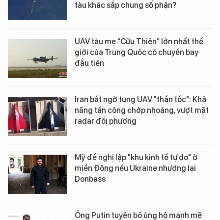
tàu khác sắp chung số phận?
UAV tàu mẹ “Cửu Thiên” lớn nhất thế
giới của Trung Quốc có chuyến bay
đầu tiên
Iran bất ngờ tung UAV "thần tốc": Khả
năng tấn công chớp nhoáng, vượt mặt
radar đối phương
Mỹ đề nghị lập "khu kinh tế tự do" ở
miền Đông nếu Ukraine nhượng lại
Donbass
Ông Putin tuyên bố ủng hộ mạnh mẽ