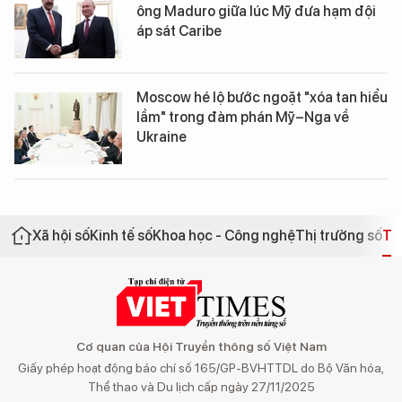
ông Maduro giữa lúc Mỹ đưa hạm đội
áp sát Caribe
Moscow hé lộ bước ngoặt "xóa tan hiểu
lầm" trong đàm phán Mỹ–Nga về
Ukraine
Xã hội số
Kinh tế số
Khoa học - Công nghệ
Thị trường số
Th
Cơ quan của Hội Truyền thông số Việt Nam
Giấy phép hoạt động báo chí số 165/GP-BVHTTDL do Bộ Văn hóa,
Thể thao và Du lịch cấp ngày 27/11/2025