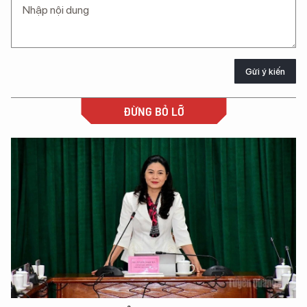
Gửi ý kiến
ĐỪNG BỎ LỠ