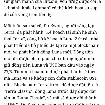
sụt giảm mạnh của Bitcoin, vốn từng được coi là
"khoảnh khắc Lehman" có thể kích hoạt sự sụp
đổ của vòng tròn tiền tệ.
Một tuần sau sự cố, Do Kwon, người sáng lập
Terra, đã phát hành "Kế hoạch tái sinh hệ sinh
thái Terra", công bố kế hoạch Luna 2.0: các nhà
phát triển đã bỏ phiếu để tạo ra một blockchain
mới và phát hành đồng Luna mới. Đồng tiền
mới đã được phân phối cho những người nắm
giữ đồng tiền Luna và UST ban đầu vào ngày
27/5. Tiền mã hóa mới được phát hành sẽ theo
mã Luna và sẽ không còn chứa stablecoin UST
nữa. Blockchain Terra trước đó được đặt tên là
"Terra Classic", đồng Luna trước đây được đặt
tên là "Luna Classic", và mã sẽ được đổi thành
"LUNC". Do Kwon hy vọng sẽ tránh được sự sụp