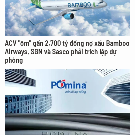
ACV "ôm" gần 2.700 tỷ đồng nợ xấu Bamboo
Airways, SGN và Sasco phải trích lập dự
phòng