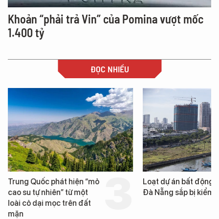
Khoản “phải trả Vin” của Pomina vượt mốc
1.400 tỷ
ĐỌC NHIỀU
Trung Quốc phát hiện “mỏ
Loạt dự án bất động 
cao su tự nhiên” từ một
Đà Nẵng sắp bị kiểm t
loài cỏ dại mọc trên đất
mặn