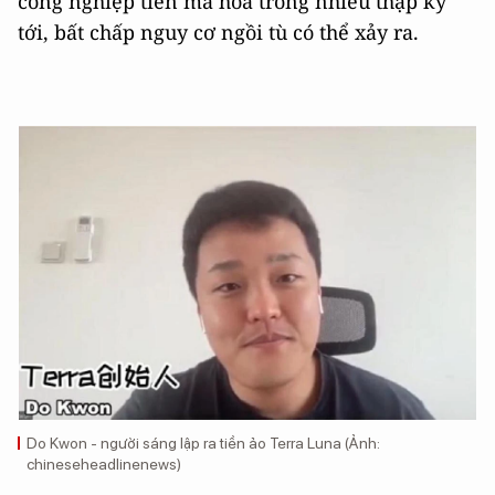
công nghiệp tiền mã hóa trong nhiều thập kỷ
tới, bất chấp nguy cơ ngồi tù có thể xảy ra.
Do Kwon - người sáng lập ra tiền ảo Terra Luna (Ảnh:
chineseheadlinenews)