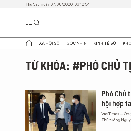
Thứ Sáu, ngày 07/08/2026, 03:12:54
XÃ HỘI SỐ
GÓC NHÌN
KINH TẾ SỐ
KHO
TỪ KHÓA: #PHÓ CHỦ 
Phó Chủ t
hội hợp t
VietTimes – Ông
Thủ tướng Nguyễ