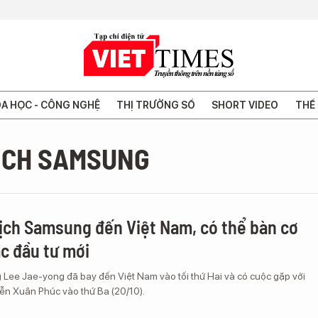
A HỌC - CÔNG NGHỆ
THỊ TRƯỜNG SỐ
SHORT VIDEO
THẾ 
TỊCH SAMSUNG
ịch Samsung đến Việt Nam, có thể bàn cơ
ác đầu tư mới
 Lee Jae-yong đã bay đến Việt Nam vào tối thứ Hai và có cuộc gặp với
n Xuân Phúc vào thứ Ba (20/10).