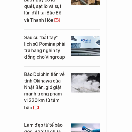
quét, sạt lở và sụt
lún đất tại Bắc Bộ
và Thanh Hóa
Sau cú “bắt tay”
lịch sử, Pomina phải
trả hàng nghìn tỷ
đồng cho Vingroup
Bão Dolphin tiến về
tỉnh Okinawa của
Nhật Bản, gió giật
mạnh trong phạm
vi 220 km từ tâm
bão
Làm đẹp từ tế bào
gốc: Bộ Y tế chưa