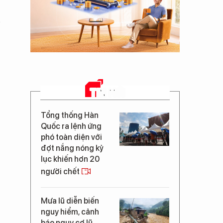
TIN MỚI
Tổng thống Hàn
Quốc ra lệnh ứng
phó toàn diện với
đợt nắng nóng kỷ
lục khiến hơn 20
người chết
Mưa lũ diễn biến
nguy hiểm, cảnh
báo nguy cơ lũ