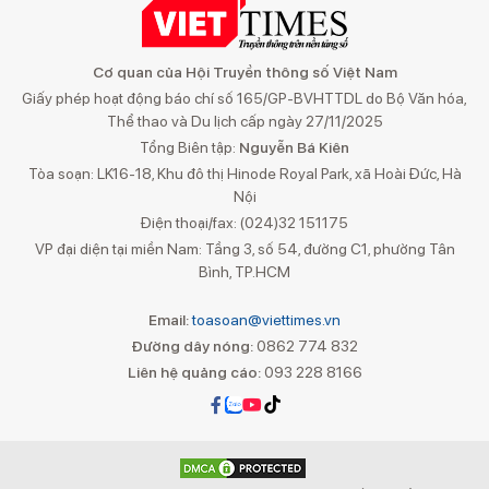
Cơ quan của Hội Truyền thông số Việt Nam
Giấy phép hoạt động báo chí số 165/GP-BVHTTDL do Bộ Văn hóa,
Thể thao và Du lịch cấp ngày 27/11/2025
Tổng Biên tập:
Nguyễn Bá Kiên
Tòa soạn: LK16-18, Khu đô thị Hinode Royal Park, xã Hoài Đức, Hà
Nội
Điện thoại/fax: (024)32 151175
VP đại diện tại miền Nam: Tầng 3, số 54, đường C1, phường Tân
Bình, TP.HCM
Email:
toasoan@viettimes.vn
Đường dây nóng:
0862 774 832
Liên hệ quảng cáo:
093 228 8166