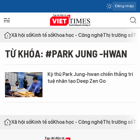
Đăng nhập
Xã hội số
Kinh tế số
Khoa học - Công nghệ
Thị trường số
Th
TỪ KHÓA: #PARK JUNG -HWAN
Kỳ thủ Park Jung-hwan chiến thắng trí
tuệ nhân tạo Deep Zen Go
Xã hội số
Kinh tế số
Khoa học - Công nghệ
Thị trường số
Th