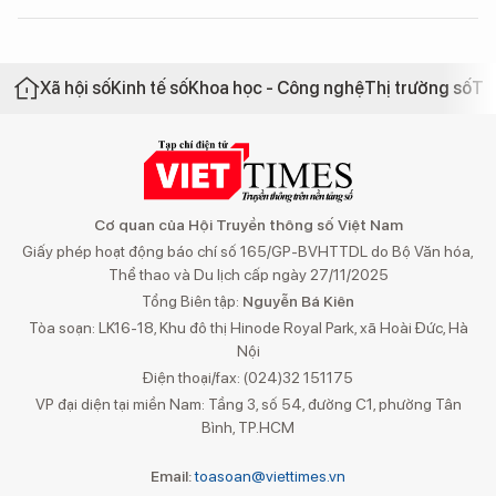
Xã hội số
Kinh tế số
Khoa học - Công nghệ
Thị trường số
Th
Cơ quan của Hội Truyền thông số Việt Nam
Giấy phép hoạt động báo chí số 165/GP-BVHTTDL do Bộ Văn hóa,
Thể thao và Du lịch cấp ngày 27/11/2025
Tổng Biên tập:
Nguyễn Bá Kiên
Tòa soạn: LK16-18, Khu đô thị Hinode Royal Park, xã Hoài Đức, Hà
Nội
Điện thoại/fax: (024)32 151175
VP đại diện tại miền Nam: Tầng 3, số 54, đường C1, phường Tân
Bình, TP.HCM
Email:
toasoan@viettimes.vn