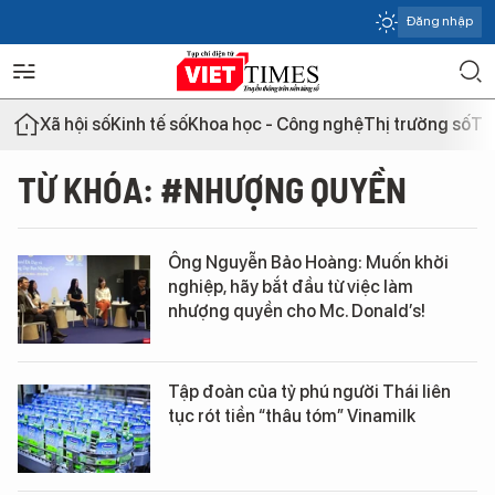
Đăng nhập
Xã hội số
Kinh tế số
Khoa học - Công nghệ
Thị trường số
Th
TỪ KHÓA: #NHƯỢNG QUYỀN
Ông Nguyễn Bảo Hoàng: Muốn khởi
nghiệp, hãy bắt đầu từ việc làm
nhượng quyền cho Mc. Donald’s!
Tập đoàn của tỷ phú người Thái liên
tục rót tiền “thâu tóm” Vinamilk