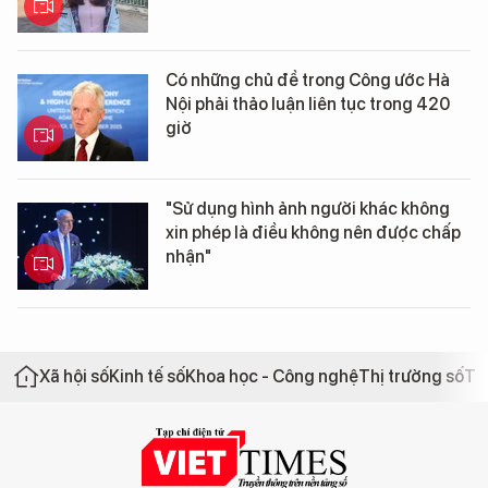
Có những chủ đề trong Công ước Hà
Nội phải thảo luận liên tục trong 420
giờ
"Sử dụng hình ảnh người khác không
xin phép là điều không nên được chấp
nhận"
Xã hội số
Kinh tế số
Khoa học - Công nghệ
Thị trường số
Th