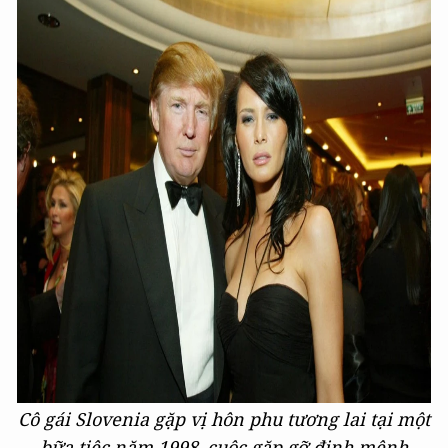
Cô gái Slovenia gặp vị hôn phu tương lai tại một
bữa tiệc năm 1998, cuộc gặp gỡ định mệnh