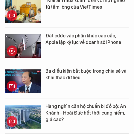
"Mái ấm mùa xuân" đến với hộ nghèo
từ tấm lòng của VietTimes
Đặt cược vào phân khúc cao cấp,
Apple lập kỷ lục về doanh số iPhone
Ba điều kiện bắt buộc trong chia sẻ và
khai thác dữ liệu
Hàng nghìn căn hộ chuẩn bị đổ bộ: An
Khánh - Hoài Đức hết thời cung hiếm,
giá cao?