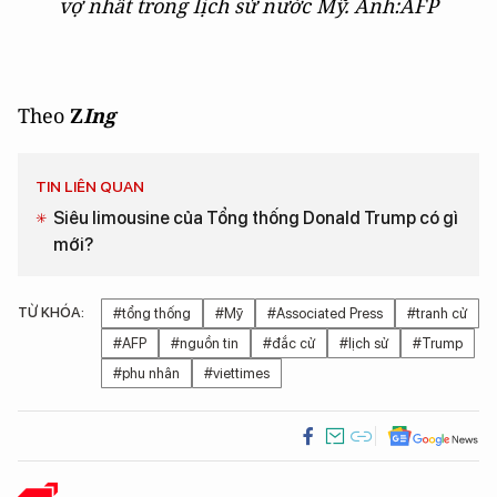
vợ nhất trong lịch sử nước Mỹ. Ảnh:AFP
Theo
Z
Ing
TIN LIÊN QUAN
Siêu limousine của Tổng thống Donald Trump có gì
mới?
TỪ KHÓA:
#tổng thống
#Mỹ
#Associated Press
#tranh cử
#AFP
#nguồn tin
#đắc cử
#lịch sử
#Trump
#phu nhân
#viettimes