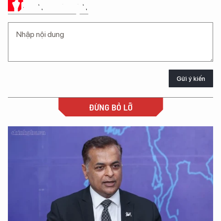
Ý KIẾN CỦA BẠN
Gửi ý kiến
ĐỪNG BỎ LỠ