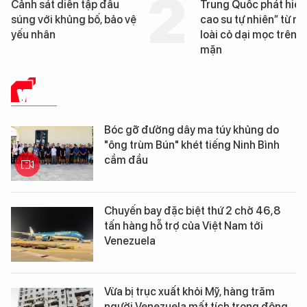
t diễn tập đấu
Trung Quốc phát hiện “mỏ
i khủng bố, bảo vệ
cao su tự nhiên” từ một
ân
loài cỏ dại mọc trên đất
mặn
VIDEO
Bóc gỡ đường dây ma túy khủng do
"ông trùm Bún" khét tiếng Ninh Bình
cầm đầu
Chuyến bay đặc biệt thứ 2 chở 46,8
tấn hàng hỗ trợ của Việt Nam tới
Venezuela
Vừa bị trục xuất khỏi Mỹ, hàng trăm
người Venezuela mất tích trong động