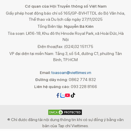
Cơ quan của Hội Truyền thông số Việt Nam
Giấy phép hoạt động báo chí số 165/GP-BVHTTDL do Bộ Văn hóa,
Thể thao và Du lịch cấp ngày 27/11/2025
Tổng Biên tập:
Nguyễn Bá Kiên
Tòa soạn: LK16-18, Khu đô thị Hinode Royal Park, xã Hoài Đức, Hà
Nội
Điện thoại/fax: (024)32 151175
VP đại diện tại miền Nam: Tầng 3, số 54, đường C1, phường Tân
Bình, TP.HCM
Email:
toasoan@viettimes.vn
Đường dây nóng:
0862 774 832
Liên hệ quảng cáo:
093 228 8166
® Chỉ được đăng tải nội dung thông tin khi có sự đồng ý bằng văn
bản của Tạp chí Viettimes.