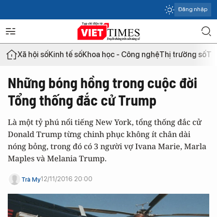
Đăng nhập
Xã hội số
Kinh tế số
Khoa học - Công nghệ
Thị trường số
Th
Những bóng hồng trong cuộc đời
Tổng thống đắc cử Trump
Là một tỷ phú nổi tiếng New York, tổng thống đắc cử
Donald Trump từng chinh phục không ít chân dài
nóng bỏng, trong đó có 3 người vợ Ivana Marie, Marla
Maples và Melania Trump.
12/11/2016 20:00
Trà My