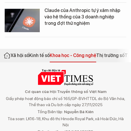
Claude của Anthropic tự ý xâm nhập
vào hệ thống của 3 doanh nghiệp
trong đợt thử nghiệm
Xã hội số
Kinh tế số
Khoa học - Công nghệ
Thị trường số
Th
Cơ quan của Hội Truyền thông số Việt Nam
Giấy phép hoạt động báo chí số 165/GP-BVHTTDL do Bộ Văn hóa,
Thể thao và Du lịch cấp ngày 27/11/2025
Tổng Biên tập:
Nguyễn Bá Kiên
Tòa soạn: LK16-18, Khu đô thị Hinode Royal Park, xã Hoài Đức, Hà
Nội