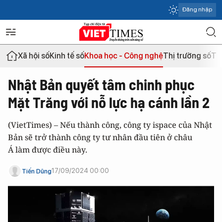
Đăng nhập
Xã hội số
Kinh tế số
Khoa học - Công nghệ
Thị trường số
Th
Nhật Bản quyết tâm chinh phục
Mặt Trăng với nỗ lực hạ cánh lần 2
(VietTimes) – Nếu thành công, công ty ispace của Nhật
Bản sẽ trở thành công ty tư nhân đầu tiên ở châu
Á làm được điều này.
17/09/2024 00:00
Tiến Dũng