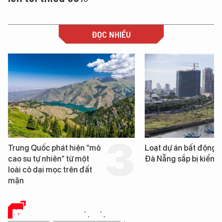
ĐỌC NHIỀU
Trung Quốc phát hiện “mỏ
Loạt dự án bất động 
cao su tự nhiên” từ một
Đà Nẵng sắp bị kiểm t
loài cỏ dại mọc trên đất
mặn
KHOA HỌC - CÔNG NGHỆ