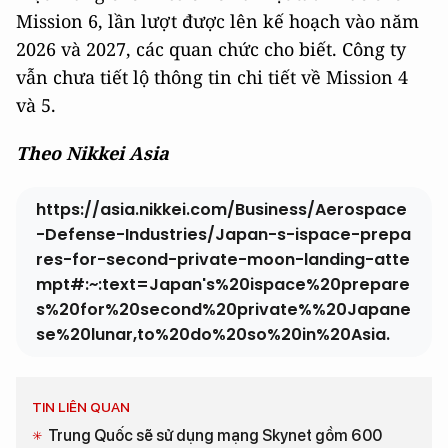
Mission 6, lần lượt được lên kế hoạch vào năm
2026 và 2027, các quan chức cho biết. Công ty
vẫn chưa tiết lộ thông tin chi tiết về Mission 4
và 5.
Theo Nikkei Asia
https://asia.nikkei.com/Business/Aerospace
-Defense-Industries/Japan-s-ispace-prepa
res-for-second-private-moon-landing-atte
mpt#:~:text=Japan's%20ispace%20prepare
s%20for%20second%20private%%20Japane
se%20lunar,to%20do%20so%20in%20Asia.
TIN LIÊN QUAN
Trung Quốc sẽ sử dụng mạng Skynet gồm 600